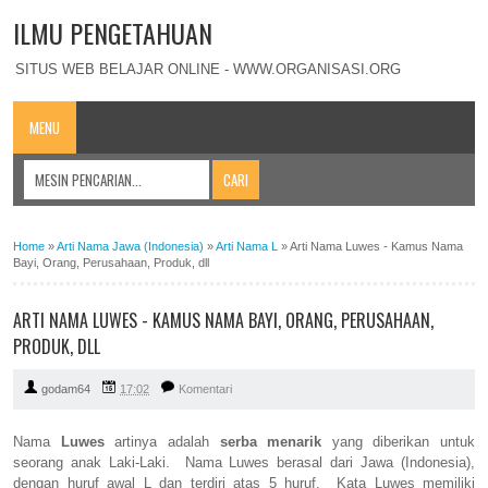
ILMU PENGETAHUAN
SITUS WEB BELAJAR ONLINE - WWW.ORGANISASI.ORG
MENU
Home
»
Arti Nama Jawa (Indonesia)
»
Arti Nama L
»
Arti Nama Luwes - Kamus Nama
Bayi, Orang, Perusahaan, Produk, dll
ARTI NAMA LUWES - KAMUS NAMA BAYI, ORANG, PERUSAHAAN,
PRODUK, DLL
godam64
17:02
Komentari
Nama
Luwes
artinya adalah
serba menarik
yang diberikan untuk
seorang anak Laki-Laki. Nama Luwes berasal dari Jawa (Indonesia),
dengan huruf awal L dan terdiri atas 5 huruf. Kata Luwes memiliki