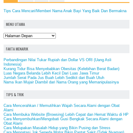
Tips Cara Mencari/Memberi Nama Anak Bayi Yang Baik Dan Bermakna
MENU UTAMA
FAKTA MENARIK
Perbandingan Nilai Tukar Rupiah dan Dollar VS ORI (Uang Asli
Indonesia)
Kurang Tidur Bisa Menyebabkan Obesitas (Kelebihan Berat Badan)
Luas Negara Belanda Lebih Kecil Dari Luas Jawa Timur
Jumlah Serat Pada Jus Buah Lebih Sedikit dari Buah Utuh
Nama Ikan Mujair Diambil dari Nama Orang yang Memanipulasinya
TIPS & TRIK
Cara Mencerahkan / Memutihkan Wajah Secara Alami dengan Obat
Alami
Cara Membuka Website (Browsing) Lebih Cepat dan Hemat Waktu di HP
Cara Menyembuhkan/Mengobati Gusi Bengkak Secara Alami dengan
Obat Alami
Cara Melupakan Masalah Hidup yang Bikin Pusing dan Stress
Cara Mengatasi Jok Sepeda Motor Bikin Pantat Sakit (Tidak Nyaman)