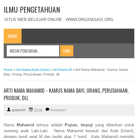
ILMU PENGETAHUAN
SITUS WEB BELAJAR ONLINE - WWW.ORGANISASI.ORG
MENU
Home
»
Arti Nama Arab (Islam)
»
Arti Nama M
»
Arti Nama Mahamid - Kamus Nama
Bayi, Orang, Perusahaan, Produk, dll
ARTI NAMA MAHAMID - KAMUS NAMA BAYI, ORANG, PERUSAHAAN,
PRODUK, DLL
godam64
15:08
Komentari
Nama
Mahamid
artinya adalah
Pujian, terpuji
yang diberikan untuk
seorang anak Laki-Laki. Nama Mahamid berasal dari Arab (Islam),
dengan huruf awal M dan terdiri atas 7 huruf. Kata Mahamid memiliki