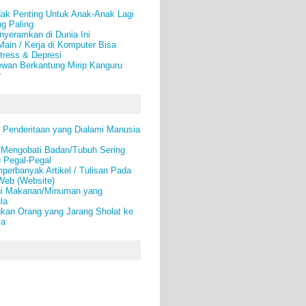
ak Penting Untuk Anak-Anak Lagi
g Paling
yeramkan di Dunia Ini
Main / Kerja di Komputer Bisa
ress & Depresi
ewan Berkantung Mirip Kanguru
r
 Penderitaan yang Dialami Manusia
/Mengobati Badan/Tubuh Sering
u Pegal-Pegal
erbanyak Artikel / Tulisan Pada
Web (Website)
gi Makanan/Minuman yang
la
kan Orang yang Jarang Sholat ke
la