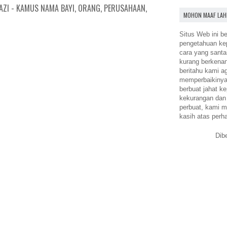
AZI - KAMUS NAMA BAYI, ORANG, PERUSAHAAN,
MOHON MAAF LAH
Situs Web ini be
pengetahuan k
cara yang santa
kurang berkena
beritahu kami a
memperbaikinya.
berbuat jahat ke
kekurangan dan
perbuat, kami m
kasih atas perh
Dib