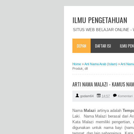
ILMU PENGETAHUAN
SITUS WEB BELAJAR ONLINE 
DEPAN
DAFTAR ISI
ILMU PE
Home
»
Arti Nama Arab (Islam)
»
Arti Nam
Produk, dll
ARTI NAMA MALAZI - KAMUS NAM
godam64
14:57
Komentari
Nama
Malazi
artinya adalah
Tempa
Laki. Nama Malazi berasal dari Ara
Kata Malazi memiliki pengertian,
digunakan untuk nama bayi (nam
tempat, dan lain sebagainya. Kata