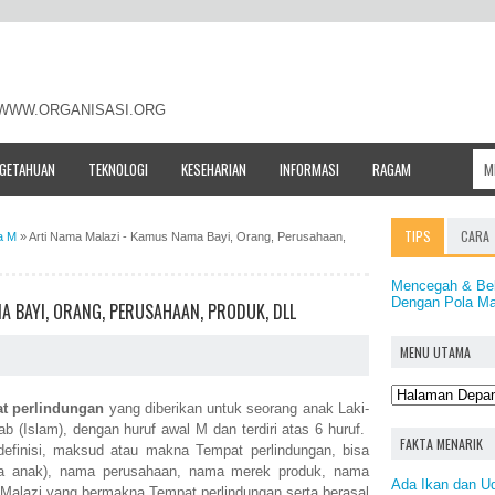
- WWW.ORGANISASI.ORG
NGETAHUAN
TEKNOLOGI
KESEHARIAN
INFORMASI
RAGAM
TIPS
CARA
a M
»
Arti Nama Malazi - Kamus Nama Bayi, Orang, Perusahaan,
Mencegah & Beb
Dengan Pola M
A BAYI, ORANG, PERUSAHAAN, PRODUK, DLL
MENU UTAMA
t perlindungan
yang diberikan untuk seorang anak Laki-
b (Islam), dengan huruf awal M dan terdiri atas 6 huruf.
FAKTA MENARIK
 definisi, maksud atau makna Tempat perlindungan, bisa
a anak), nama perusahaan, nama merek produk, nama
Ada Ikan dan U
 Malazi yang bermakna Tempat perlindungan serta berasal