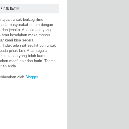
IR DAN BATIN
rtujuan untuk berbagi ilmu
epada masyarakat umum dengan
i dan jenaka. Apabila ada yang
n atau kesalahan maka mohon
gar kami bisa segera
 Tidak ada niat sedikit pun untuk
pada pihak lain. Atas segala
 kesalahan yang telah kami
ohon maaf lahir dan batin. Terima
atian anda.
erdayakan oleh
Blogger
.