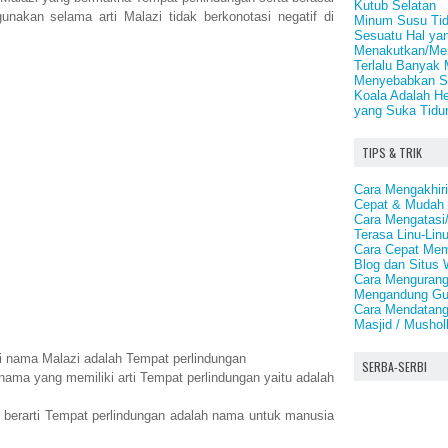
Kutub Selatan
gunakan selama arti Malazi tidak berkonotasi negatif di
Minum Susu Tid
Sesuatu Hal yan
Menakutkan/Men
Terlalu Banyak 
Menyebabkan St
Koala Adalah H
yang Suka Tidu
TIPS & TRIK
Cara Mengakhiri
Cepat & Mudah
Cara Mengatasi
Terasa Linu-Lin
Cara Cepat Memp
Blog dan Situs 
Cara Menguran
Mengandung Gu
Cara Mendatang
Masjid / Mushol
ti nama Malazi adalah Tempat perlindungan
SERBA-SERBI
nama yang memiliki arti Tempat perlindungan yaitu adalah
berarti Tempat perlindungan adalah nama untuk manusia