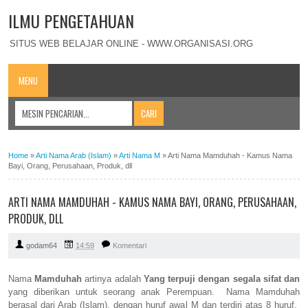
ILMU PENGETAHUAN
SITUS WEB BELAJAR ONLINE - WWW.ORGANISASI.ORG
MENU
Home
»
Arti Nama Arab (Islam)
»
Arti Nama M
»
Arti Nama Mamduhah - Kamus Nama
Bayi, Orang, Perusahaan, Produk, dll
ARTI NAMA MAMDUHAH - KAMUS NAMA BAYI, ORANG, PERUSAHAAN,
PRODUK, DLL
godam64
14:59
Komentari
Nama
Mamduhah
artinya adalah
Yang terpuji dengan segala sifat dan
yang diberikan untuk seorang anak Perempuan. Nama Mamduhah
berasal dari Arab (Islam), dengan huruf awal M dan terdiri atas 8 huruf.