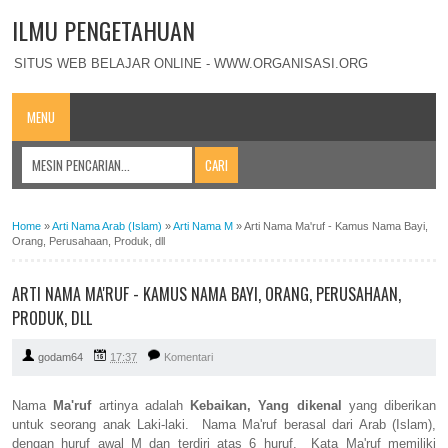
ILMU PENGETAHUAN
SITUS WEB BELAJAR ONLINE - WWW.ORGANISASI.ORG
MENU
Home
»
Arti Nama Arab (Islam)
»
Arti Nama M
»
Arti Nama Ma'ruf - Kamus Nama Bayi,
Orang, Perusahaan, Produk, dll
ARTI NAMA MA'RUF - KAMUS NAMA BAYI, ORANG, PERUSAHAAN,
PRODUK, DLL
godam64
17:37
Komentari
Nama
Ma'ruf
artinya adalah
Kebaikan, Yang dikenal
yang diberikan
untuk seorang anak Laki-laki. Nama Ma'ruf berasal dari Arab (Islam),
dengan huruf awal M dan terdiri atas 6 huruf. Kata Ma'ruf memiliki