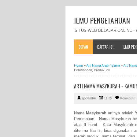
ILMU PENGETAHUAN
SITUS WEB BELAJAR ONLINE 
DEPAN
DAFTAR ISI
ILMU PE
Home
»
Arti Nama Arab (Islam)
»
Arti Nam
Perusahaan, Produk, dll
ARTI NAMA MASYKURAH - KAMUS 
godam64
11:15
Komentari
Nama
Masykurah
artinya adalah
Y
Perempuan. Nama Masykurah berasa
atas 9 huruf. Kata Masykurah me
diterima kasihi, bisa digunakan
merek produk, nama tempat, dan