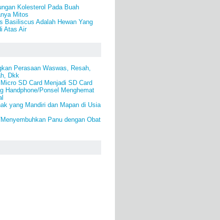
ungan Kolesterol Pada Buah
anya Mitos
us Basiliscus Adalah Hewan Yang
i Atas Air
gkan Perasaan Waswas, Resah,
ah, Dkk
Micro SD Card Menjadi SD Card
ing Handphone/Ponsel Menghemat
al
ak yang Mandiri dan Mapan di Usia
i/Menyembuhkan Panu dengan Obat