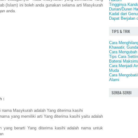
Tingginya Kand
Arab (Islam) ini boleh anda gunakan selama arti Masykurah
Durian/Duren H
ngan anda.
Kadal dari Gen
Dapat Berjalan d
TIPS & TRIK
Cara Menghilan
Khawatir, Gund
Cara Mengubah 
Tips Cara Sett
Baterai Maksim
Cara Menjadi An
Muda
Cara Mengobat
Alami
SERBA-SERBI
h :
ti nama Masykurah adalah Yang diterima kasihi
ama yang memiliki arti Yang diterima kasihi yaitu adalah
yang berarti Yang diterima kasihi adalah nama untuk
an