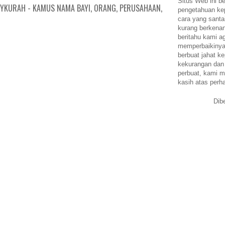
Situs Web ini be
YKURAH - KAMUS NAMA BAYI, ORANG, PERUSAHAAN,
pengetahuan k
cara yang santa
kurang berkena
beritahu kami a
memperbaikinya.
berbuat jahat ke
kekurangan dan
perbuat, kami m
kasih atas perh
Dib