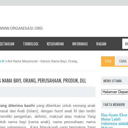
- WWW.ORGANISASI.ORG
NGETAHUAN
TEKNOLOGI
KESEHARIAN
INFORMASI
RAGAM
TIPS
CARA
a M
»
Arti Nama Masykurah - Kamus Nama Bayi, Orang,
NAMA BAYI, ORANG, PERUSAHAAN, PRODUK, DLL
MENU UTAMA
FAKTA MENARIK
ang diterima kasihi
yang diberikan untuk seorang anak
l dari Arab (Islam), dengan huruf awal M dan terdiri
Ras Ayam Ekor 
miliki pengertian, definisi, maksud atau makna Yang
Meter Lebih
 untuk nama bayi (nama anak), nama perusahaan, nama
Indonesia adal
 lain sebagainya. Kata Masykurah yang bermakna Yang
Hukum