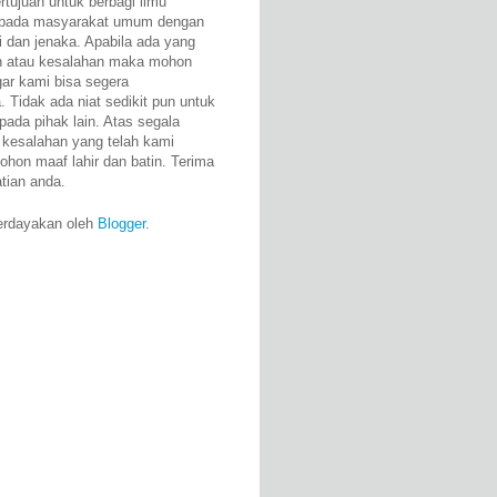
rtujuan untuk berbagi ilmu
epada masyarakat umum dengan
i dan jenaka. Apabila ada yang
n atau kesalahan maka mohon
gar kami bisa segera
 Tidak ada niat sedikit pun untuk
pada pihak lain. Atas segala
 kesalahan yang telah kami
ohon maaf lahir dan batin. Terima
atian anda.
erdayakan oleh
Blogger
.