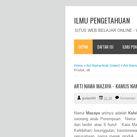
ILMU PENGETAHUAN
SITUS WEB BELAJAR ONLINE 
DEPAN
DAFTAR ISI
ILMU PE
Home
»
Arti Nama Arab (Islam)
»
Arti Nam
Produk, dll
ARTI NAMA MAZAYA - KAMUS NAM
godam64
11:18
Komentari
Nama
Mazaya
artinya adalah
Kele
seorang anak Perempuan. Nama Ma
dan terdiri atas 6 huruf. Kata M
Kelebihan; keunggulan; keistimew
perusahaan, nama merek produk,