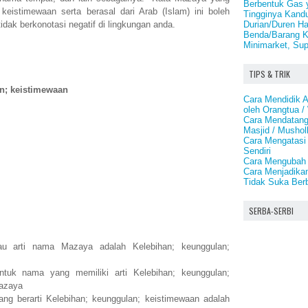
Berbentuk Gas 
keistimewaan serta berasal dari Arab (Islam) ini boleh
Tingginya Kand
Durian/Duren H
dak berkonotasi negatif di lingkungan anda.
Benda/Barang Ko
Minimarket, Sup
TIPS & TRIK
n; keistimewaan
Cara Mendidik 
oleh Orangtua /
Cara Mendatang
Masjid / Mushol
Cara Mengatasi
Sendiri
Cara Mengubah 
Cara Menjadika
Tidak Suka Ber
SERBA-SERBI
u arti nama Mazaya adalah Kelebihan; keunggulan;
uk nama yang memiliki arti Kelebihan; keunggulan;
Mazaya
 berarti Kelebihan; keunggulan; keistimewaan adalah