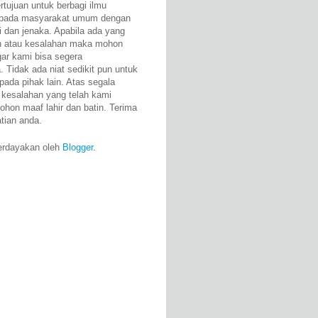
rtujuan untuk berbagi ilmu
epada masyarakat umum dengan
i dan jenaka. Apabila ada yang
n atau kesalahan maka mohon
gar kami bisa segera
 Tidak ada niat sedikit pun untuk
pada pihak lain. Atas segala
 kesalahan yang telah kami
ohon maaf lahir dan batin. Terima
atian anda.
erdayakan oleh
Blogger
.