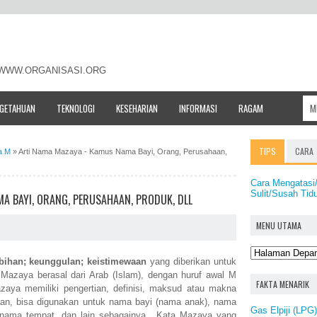
- WWW.ORGANISASI.ORG
NGETAHUAN
TEKNOLOGI
KESEHARIAN
INFORMASI
RAGAM
TIPS
CARA
a M
»
Arti Nama Mazaya - Kamus Nama Bayi, Orang, Perusahaan,
Cara Mengatas
Sulit/Susah Tid
A BAYI, ORANG, PERUSAHAAN, PRODUK, DLL
MENU UTAMA
bihan; keunggulan; keistimewaan
yang diberikan untuk
zaya berasal dari Arab (Islam), dengan huruf awal M
FAKTA MENARIK
azaya memiliki pengertian, definisi, maksud atau makna
aan, bisa digunakan untuk nama bayi (nama anak), nama
Gas Elpiji (LPG
 nama tempat, dan lain sebagainya. Kata Mazaya yang