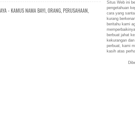
Situs Web ini be
pengetahuan k
AYA - KAMUS NAMA BAYI, ORANG, PERUSAHAAN,
cara yang santa
kurang berkena
beritahu kami a
memperbaikinya.
berbuat jahat ke
kekurangan dan
perbuat, kami m
kasih atas perh
Dib