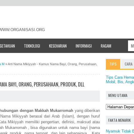
- WWW.ORGANISASI.ORG
NGETAHUAN
TEKNOLOGI
KESEHARIAN
INFORMASI
RAGAM
TIPS
CARA
a M
»
Arti Nama Mikiyyah - Kamus Nama Bayi, Orang, Perusahaan,
Tips Cara Hema
Mobil, Bis, Angk
AMA BAYI, ORANG, PERUSAHAAN, PRODUK, DLL
MENU UTAMA
rhubungan dengan Makkah Mukarromah
yang diberikan
ama Mikiyyah berasal dari Arab (Islam), dengan huruf
FAKTA MENARIK
Kata Mikiyyah memiliki pengertian, definisi, maksud atau
h Mukarromah , bisa digunakan untuk nama bayi (nama
Nyamuk Tidak B
erek produk, nama tempat, dan lain sebagainya. Kata