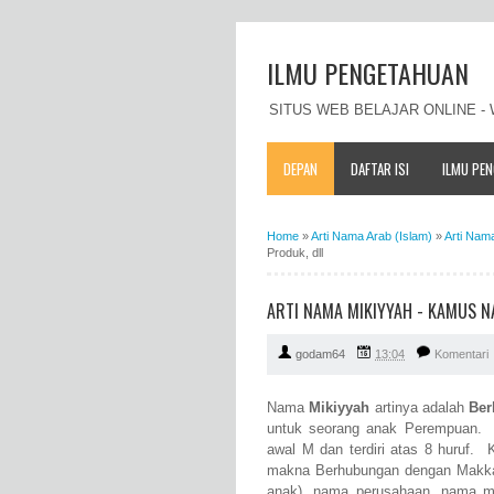
ILMU PENGETAHUAN
SITUS WEB BELAJAR ONLINE 
DEPAN
DAFTAR ISI
ILMU PE
Home
»
Arti Nama Arab (Islam)
»
Arti Nam
Produk, dll
ARTI NAMA MIKIYYAH - KAMUS N
godam64
13:04
Komentari
Nama
Mikiyyah
artinya adalah
Be
untuk seorang anak Perempuan. N
awal M dan terdiri atas 8 huruf. 
makna Berhubungan dengan Makka
anak), nama perusahaan, nama m