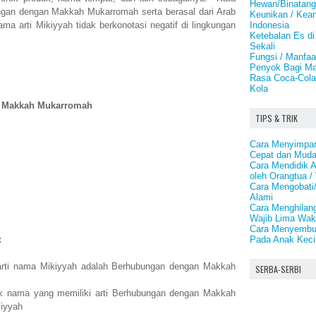
Hewan/Binatang
gan dengan Makkah Mukarromah serta berasal dari Arab
Keunikan / Kea
Indonesia
ama arti Mikiyyah tidak berkonotasi negatif di lingkungan
Ketebalan Es di
Sekali
Fungsi / Manfa
Penyok Bagi Ma
Rasa Coca-Cola
Kola
 Makkah Mukarromah
TIPS & TRIK
Cara Menyimpan 
Cepat dan Mud
Cara Mendidik 
oleh Orangtua /
Cara Mengobat
Alami
Cara Menghilan
Wajib Lima Wak
Cara Menyembu
Pada Anak Keci
:
arti nama Mikiyyah adalah Berhubungan dengan Makkah
SERBA-SERBI
k nama yang memiliki arti Berhubungan dengan Makkah
iyyah