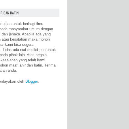
IR DAN BATIN
rtujuan untuk berbagi ilmu
epada masyarakat umum dengan
i dan jenaka. Apabila ada yang
n atau kesalahan maka mohon
gar kami bisa segera
 Tidak ada niat sedikit pun untuk
pada pihak lain. Atas segala
 kesalahan yang telah kami
ohon maaf lahir dan batin. Terima
atian anda.
erdayakan oleh
Blogger
.