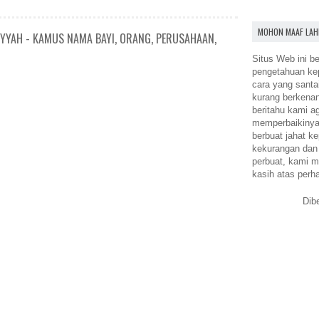
MOHON MAAF LAH
IYYAH - KAMUS NAMA BAYI, ORANG, PERUSAHAAN,
Situs Web ini be
pengetahuan k
cara yang santa
kurang berkena
beritahu kami a
memperbaikinya.
berbuat jahat ke
kekurangan dan
perbuat, kami m
kasih atas perh
Dib