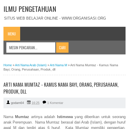
ILMU PENGETAHUAN
SITUS WEB BELAJAR ONLINE - WWW.ORGANISASI.ORG
MENU
Home
»
Arti Nama Arab (Islam)
»
Arti Nama M
»
Arti Nama Mumtaz - Kamus Nama
Bayi, Orang, Perusahaan, Produk, dll
ARTI NAMA MUMTAZ - KAMUS NAMA BAYI, ORANG, PERUSAHAAN,
PRODUK, DLL
godam64
16:25
1 Komentar
Nama
Mumtaz
artinya adalah
Istimewa
yang diberikan untuk seorang
anak Perempuan. Nama Mumtaz berasal dari Arab (Islam), dengan huruf
awal M dan terdiri atas 6 huruf. Kata Mumtaz memiliki pengertian,