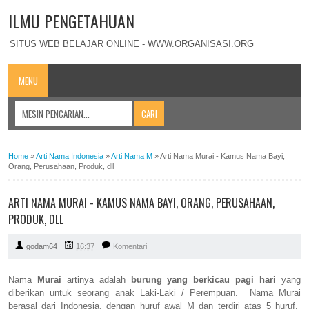
ILMU PENGETAHUAN
SITUS WEB BELAJAR ONLINE - WWW.ORGANISASI.ORG
MENU
Home
»
Arti Nama Indonesia
»
Arti Nama M
»
Arti Nama Murai - Kamus Nama Bayi,
Orang, Perusahaan, Produk, dll
ARTI NAMA MURAI - KAMUS NAMA BAYI, ORANG, PERUSAHAAN,
PRODUK, DLL
godam64
16:37
Komentari
Nama
Murai
artinya adalah
burung yang berkicau pagi hari
yang
diberikan untuk seorang anak Laki-Laki / Perempuan. Nama Murai
berasal dari Indonesia, dengan huruf awal M dan terdiri atas 5 huruf.