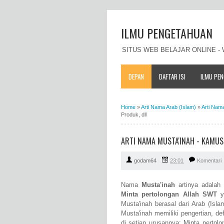
ILMU PENGETAHUAN
SITUS WEB BELAJAR ONLINE 
DEPAN
DAFTAR ISI
ILMU PE
Home
»
Arti Nama Arab (Islam)
»
Arti Nam
Produk, dll
ARTI NAMA MUSTA'INAH - KAMUS
godam64
23:01
Komentari
Nama
Musta'inah
artinya adala
Minta pertolongan Allah SWT
y
Musta'inah berasal dari Arab (Isl
Musta'inah memiliki pengertian, d
di setiap urusannya; Minta perto