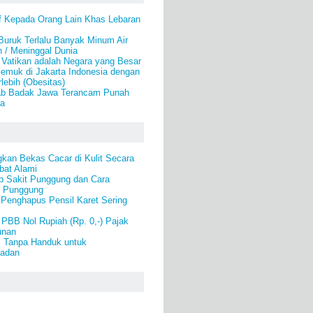
f Kepada Orang Lain Khas Lebaran
Buruk Terlalu Banyak Minum Air
 / Meninggal Dunia
 Vatikan adalah Negara yang Besar
emuk di Jakarta Indonesia dengan
lebih (Obesitas)
ab Badak Jawa Terancam Punah
a
kan Bekas Cacar di Kulit Secara
bat Alami
b Sakit Punggung dan Cara
t Punggung
 Penghapus Pensil Karet Sering
PBB Nol Rupiah (Rp. 0,-) Pajak
unan
i Tanpa Handuk untuk
Badan