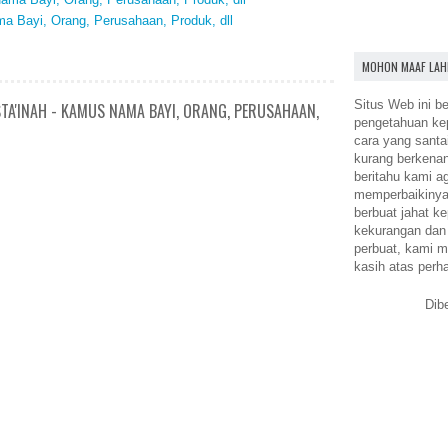
 Bayi, Orang, Perusahaan, Produk, dll
MOHON MAAF LAH
Situs Web ini be
TA'INAH - KAMUS NAMA BAYI, ORANG, PERUSAHAAN,
pengetahuan k
cara yang santa
kurang berkena
beritahu kami a
memperbaikinya.
berbuat jahat ke
kekurangan dan
perbuat, kami m
kasih atas perh
Dib