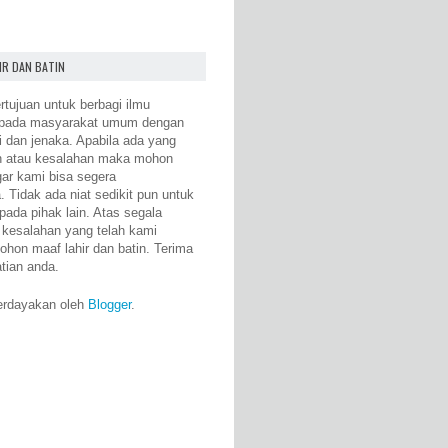
IR DAN BATIN
rtujuan untuk berbagi ilmu
epada masyarakat umum dengan
i dan jenaka. Apabila ada yang
n atau kesalahan maka mohon
gar kami bisa segera
 Tidak ada niat sedikit pun untuk
pada pihak lain. Atas segala
 kesalahan yang telah kami
ohon maaf lahir dan batin. Terima
atian anda.
erdayakan oleh
Blogger
.