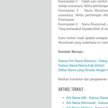
Kesimpulan 2 : Salah satu bentuk 
setiap urusannya; Minta pertolong
Kesimpulan 3 : Nama Musta'inah 
urusannya; Minta pertolongan A
Perempuan
Kesimpulan 4 : Nama Musta'inah a
Yang bertawakal kepada Allah di se
Kami mohon maaf apabila terdapat
Musta'inah yang sederhana ini me
Kembali Menuju :
Kamus Arti Nama Manusia / Orang
Kamus Nama-Nama Arab (Islam)
Daftar Nama yang Dimulai dengan 
Berikan komentar dan pengalaman an
ARTIKEL TERKAIT :
Arti Nama Adil - Kamus Nama 
Arti Nama Ma'munah - Kamus 
Arti Nama Mahesa - Kamus Na