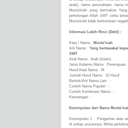
anak), nama perusahaan, nama m
Musta'inah yang bermakna Yang 
pertolongan Allah SWT serta beras
Musta'inah tidak berkonotasi negati
Informasi Lebih Rinci (Detil) :
Kata / Nama :
Musta'inah
Arti Nama :
Yang bertawakal kepad
SWT
Asal Nama : Arab (Islam)
Jenis Kelamin Nama : Perempuan
Huruf Awal Nama : M
Jumlah Huruf Nama : 10 Huruf
Bentuk/Arti Nama Lain : -
Contoh Nama Populer : -
Contoh Kombinasi Nama : -
Keterangan : -
Kesimpulan dari Nama Musta'ina
Kesimpulan 1 : Pengertian atau ar
di setiap urusannya; Minta pertolo