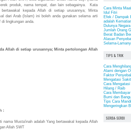
erek produk, nama tempat, dan lain sebagainya. Kata
Cara Minta Maa
bertawakal kepada Allah di setiap urusannya; Minta
Idul Fitri
al dari Arab (Islam) ini boleh anda gunakan selama arti
Efek / Dampak 
adalah Kematian
f di lingkungan anda.
Dulunya Negara
Jumlah Orang G
Berat Badan Ber
Alasan Penyeb
Selama-Lamany
a Allah di setiap urusannya; Minta pertolongan Allah
TIPS & TRIK
Cara Menghilang
Alami dengan O
Faktor Penyeba
Mengatasi Saki
Cara Mengatasi
Hilang / Raib
Cara Membayar 
Bumi dan Bang
Tips Cara Mand
Mengeringkan 
h :
SERBA-SERBI
ti nama Musta'inah adalah Yang bertawakal kepada Allah
ngan Allah SWT