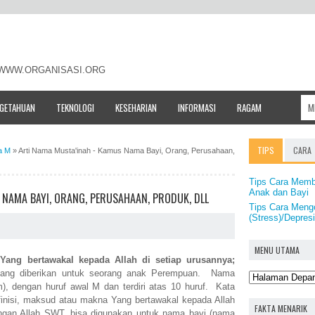
- WWW.ORGANISASI.ORG
NGETAHUAN
TEKNOLOGI
KESEHARIAN
INFORMASI
RAGAM
TIPS
CARA
a M
»
Arti Nama Musta'inah - Kamus Nama Bayi, Orang, Perusahaan,
Tips Cara Memb
Anak dan Bayi
 NAMA BAYI, ORANG, PERUSAHAAN, PRODUK, DLL
Tips Cara Meng
(Stress)/Depre
MENU UTAMA
h
Yang bertawakal kepada Allah di setiap urusannya;
ang diberikan untuk seorang anak Perempuan. Nama
am), dengan huruf awal M dan terdiri atas 10 huruf. Kata
efinisi, maksud atau makna Yang bertawakal kepada Allah
FAKTA MENARIK
longan Allah SWT, bisa digunakan untuk nama bayi (nama