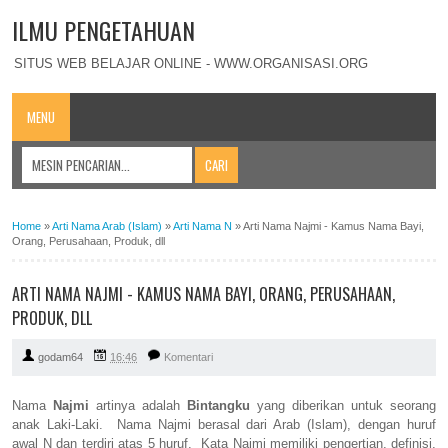
ILMU PENGETAHUAN
SITUS WEB BELAJAR ONLINE - WWW.ORGANISASI.ORG
MENU
Home
»
Arti Nama Arab (Islam)
»
Arti Nama N
»
Arti Nama Najmi - Kamus Nama Bayi,
Orang, Perusahaan, Produk, dll
ARTI NAMA NAJMI - KAMUS NAMA BAYI, ORANG, PERUSAHAAN,
PRODUK, DLL
godam64
16:46
Komentari
Nama
Najmi
artinya adalah
Bintangku
yang diberikan untuk seorang
anak Laki-Laki. Nama Najmi berasal dari Arab (Islam), dengan huruf
awal N dan terdiri atas 5 huruf. Kata Najmi memiliki pengertian, definisi,