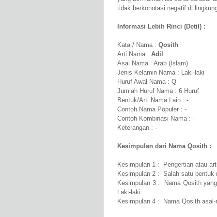
tidak berkonotasi negatif di lingku
Informasi Lebih Rinci (Detil) :
Kata / Nama :
Qosith
Arti Nama :
Adil
Asal Nama : Arab (Islam)
Jenis Kelamin Nama : Laki-laki
Huruf Awal Nama : Q
Jumlah Huruf Nama : 6 Huruf
Bentuk/Arti Nama Lain : -
Contoh Nama Populer : -
Contoh Kombinasi Nama : -
Keterangan : -
Kesimpulan dari Nama Qosith :
Kesimpulan 1 : Pengertian atau art
Kesimpulan 2 : Salah satu bentuk n
Kesimpulan 3 : Nama Qosith yang b
Laki-laki
Kesimpulan 4 : Nama Qosith asal-