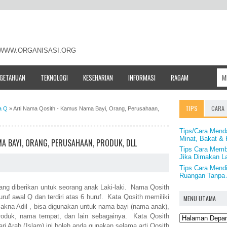
- WWW.ORGANISASI.ORG
NGETAHUAN
TEKNOLOGI
KESEHARIAN
INFORMASI
RAGAM
TIPS
CARA
a Q
»
Arti Nama Qosith - Kamus Nama Bayi, Orang, Perusahaan,
Tips/Cara Mend
Minat, Bakat 
A BAYI, ORANG, PERUSAHAAN, PRODUK, DLL
Tips Cara Memb
Jika Dimakan L
Tips Cara Mend
Ruangan Tanpa A
ang diberikan untuk seorang anak Laki-laki. Nama Qosith
uruf awal Q dan terdiri atas 6 huruf. Kata Qosith memiliki
MENU UTAMA
makna Adil , bisa digunakan untuk nama bayi (nama anak),
oduk, nama tempat, dan lain sebagainya. Kata Qosith
ri Arab (Islam) ini boleh anda gunakan selama arti Qosith