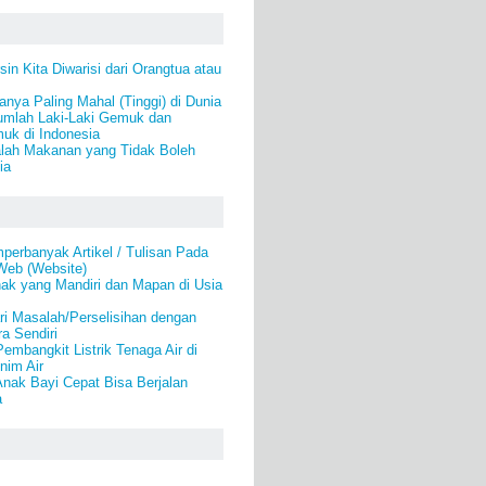
in Kita Diwarisi dari Orangtua atau
nya Paling Mahal (Tinggi) di Dunia
umlah Laki-Laki Gemuk dan
k di Indonesia
alah Makanan yang Tidak Boleh
ia
erbanyak Artikel / Tulisan Pada
Web (Website)
ak yang Mandiri dan Mapan di Usia
i Masalah/Perselisihan dengan
a Sendiri
mbangkit Listrik Tenaga Air di
nim Air
nak Bayi Cepat Bisa Berjalan
a