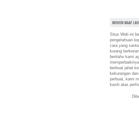
MOHON MAAF LAH
Situs Web ini be
pengetahuan k
cara yang santa
kurang berkena
beritahu kami a
memperbaikinya.
berbuat jahat ke
kekurangan dan
perbuat, kami m
kasih atas perh
Dib