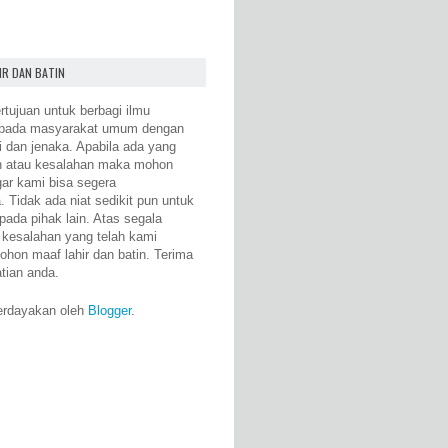
IR DAN BATIN
rtujuan untuk berbagi ilmu
epada masyarakat umum dengan
i dan jenaka. Apabila ada yang
n atau kesalahan maka mohon
gar kami bisa segera
 Tidak ada niat sedikit pun untuk
pada pihak lain. Atas segala
 kesalahan yang telah kami
ohon maaf lahir dan batin. Terima
atian anda.
erdayakan oleh
Blogger
.