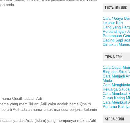
ngan anda.
FAKTA MENARIK
Cara / Gaya Bers
Leluhur Kita
Uang yang Harga
Perbandingan J
Perempuan Gemu
Daging Sapi ad
Dimakan Manus
TIPS & TRIK
Cara Cepat Memp
Blog dan Situs 
Cara Menjadi An
Muda
Cara Menghindar
Keluarga/Saudar
Cara Membuat Pe
Gurun Kering Mi
i nama Qosith adalah Adil
Cara Membuat A
ama yang memiliki arti Adil yaitu adalah nama Qosith
Pertama Kaliny
erarti Adil adalah nama untuk manusia berjenis kelamin
SERBA-SERBI
muasalnya dari Arab (Islam) yang mempunyai makna Adil