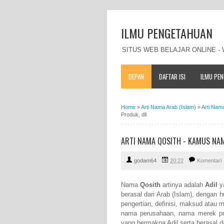
ILMU PENGETAHUAN
SITUS WEB BELAJAR ONLINE 
DEPAN
DAFTAR ISI
ILMU PE
Home
»
Arti Nama Arab (Islam)
»
Arti Nam
Produk, dll
ARTI NAMA QOSITH - KAMUS NAM
godam64
20:22
Komentari
Nama
Qosith
artinya adalah
Adil
y
berasal dari Arab (Islam), dengan h
pengertian, definisi, maksud atau 
nama perusahaan, nama merek pr
yang bermakna Adil serta berasal da