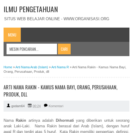
ILMU PENGETAHUAN
SITUS WEB BELAJAR ONLINE - WWW.ORGANISASI.ORG
MENU
Home
»
Arti Nama Arab (Islam)
»
Arti Nama R
»
Arti Nama Rakin - Kamus Nama Bayi,
Orang, Perusahaan, Produk, dll
ARTI NAMA RAKIN - KAMUS NAMA BAYI, ORANG, PERUSAHAAN,
PRODUK, DLL
godam64
00:24
Komentari
Nama
Rakin
artinya adalah
Dihormati
yang diberikan untuk seorang
anak Laki-Laki. Nama Rakin berasal dari Arab (Islam), dengan huruf
awal R dan terdiri atas 5 huruf. Kata Rakin memiliki pengertian, definisi,