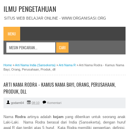
ILMU PENGETAHUAN
SITUS WEB BELAJAR ONLINE - WWW.ORGANISASI.ORG
MENU
Home
»
Arti Nama India (Sansekerta)
»
Arti Nama R
»
Arti Nama Rodra - Kamus Nama
Bayi, Orang, Perusahaan, Produk, dll
ARTI NAMA RODRA - KAMUS NAMA BAYI, ORANG, PERUSAHAAN,
PRODUK, DLL
godam64
08:10
Komentari
Nama
Rodra
artinya adalah
kejam
yang diberikan untuk seorang anak
Laki-Laki. Nama Rodra berasal dari India (Sansekerta), dengan huruf
awal R dan terdiri atas 5 huruf. Kata Rodra memiliki pengertian, definisi,