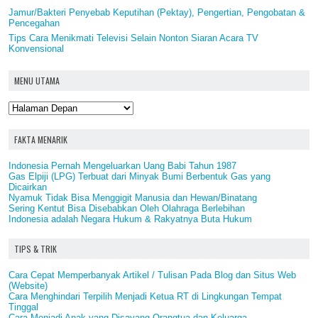
Jamur/Bakteri Penyebab Keputihan (Pektay), Pengertian, Pengobatan &
Pencegahan
Tips Cara Menikmati Televisi Selain Nonton Siaran Acara TV
Konvensional
MENU UTAMA
FAKTA MENARIK
Indonesia Pernah Mengeluarkan Uang Babi Tahun 1987
Gas Elpiji (LPG) Terbuat dari Minyak Bumi Berbentuk Gas yang
Dicairkan
Nyamuk Tidak Bisa Menggigit Manusia dan Hewan/Binatang
Sering Kentut Bisa Disebabkan Oleh Olahraga Berlebihan
Indonesia adalah Negara Hukum & Rakyatnya Buta Hukum
TIPS & TRIK
Cara Cepat Memperbanyak Artikel / Tulisan Pada Blog dan Situs Web
(Website)
Cara Menghindari Terpilih Menjadi Ketua RT di Lingkungan Tempat
Tinggal
Cara Menjadi Anak yang Disayang Orangtua dan Keluarga