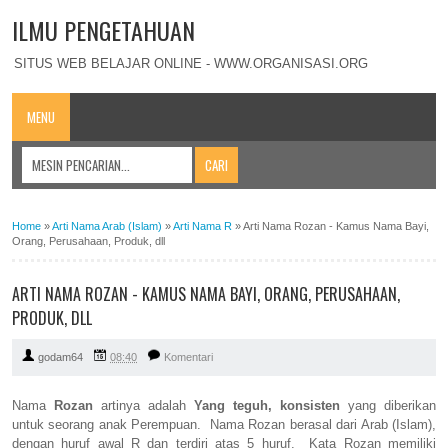
ILMU PENGETAHUAN
SITUS WEB BELAJAR ONLINE - WWW.ORGANISASI.ORG
MENU
Home
»
Arti Nama Arab (Islam)
»
Arti Nama R
»
Arti Nama Rozan - Kamus Nama Bayi,
Orang, Perusahaan, Produk, dll
ARTI NAMA ROZAN - KAMUS NAMA BAYI, ORANG, PERUSAHAAN,
PRODUK, DLL
godam64
08:40
Komentari
Nama
Rozan
artinya adalah
Yang teguh, konsisten
yang diberikan
untuk seorang anak Perempuan. Nama Rozan berasal dari Arab (Islam),
dengan huruf awal R dan terdiri atas 5 huruf. Kata Rozan memiliki