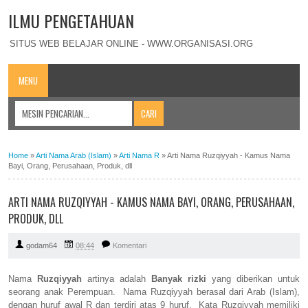
ILMU PENGETAHUAN
SITUS WEB BELAJAR ONLINE - WWW.ORGANISASI.ORG
MENU
Home
»
Arti Nama Arab (Islam)
»
Arti Nama R
»
Arti Nama Ruzqiyyah - Kamus Nama
Bayi, Orang, Perusahaan, Produk, dll
ARTI NAMA RUZQIYYAH - KAMUS NAMA BAYI, ORANG, PERUSAHAAN,
PRODUK, DLL
godam64
08:44
Komentari
Nama
Ruzqiyyah
artinya adalah
Banyak rizki
yang diberikan untuk
seorang anak Perempuan. Nama Ruzqiyyah berasal dari Arab (Islam),
dengan huruf awal R dan terdiri atas 9 huruf. Kata Ruzqiyyah memiliki