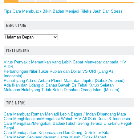
Tips Cara Membuat / Bikin Badan Menjadi Rileks Jauh Dari Stress
MENU UTAMA
FAKTA MENARIK
Virus Penyakit Mematikan yang Lebih Cepat Menyebar daripada HIV
AIDS
Perbandingan Nilai Tukar Rupiah dan Dollar VS ORI (Uang Asli
Indonesia)
Planet yang Ada di Antara Planet Mars dan Jupiter (Sabuk Asteroid)
Ada Ikan dan Udang di Danau Bawah Es Tebal Kutub Selatan
Makanan Halal yang Tidak Boleh Dimakan Orang Islam (Muslim)
TIPS & TRIK
Cara Membuat Rumah Menjadi Lebih Bagus / Indah Dipandang Mata
Cara Menghilangkan/Mengatasi Wabah HIV AIDS di Dunia & Indonesia
Cara Mengatasi/Mengobati Badan/Tubuh Sering Terasa Linu-Linu Pegal-
Pegal
Cara Mendapatkan Kepercayaan Dari Orang Di Sekitar Kita
Cara Makan Kenyang dengan Harga Murah (Tidak Mahal)