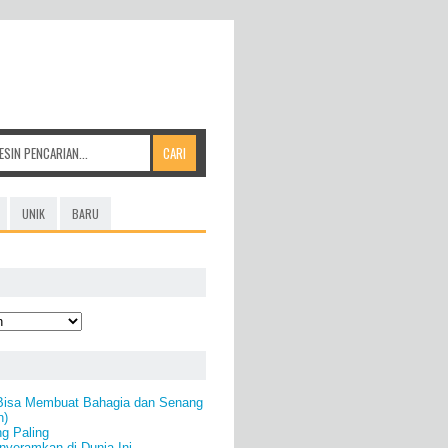
UNIK
BARU
Bisa Membuat Bahagia dan Senang
n)
g Paling
yeramkan di Dunia Ini