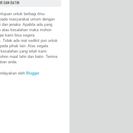
IR DAN BATIN
rtujuan untuk berbagi ilmu
epada masyarakat umum dengan
i dan jenaka. Apabila ada yang
n atau kesalahan maka mohon
gar kami bisa segera
 Tidak ada niat sedikit pun untuk
pada pihak lain. Atas segala
 kesalahan yang telah kami
ohon maaf lahir dan batin. Terima
atian anda.
erdayakan oleh
Blogger
.