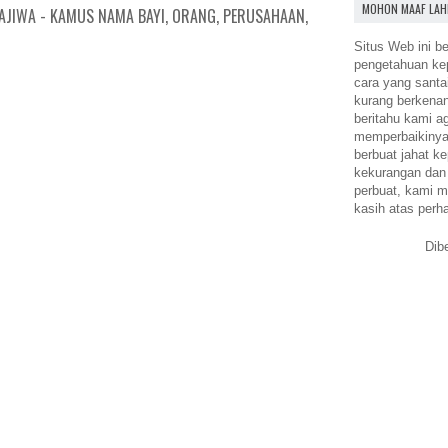
MOHON MAAF LAH
AJIWA - KAMUS NAMA BAYI, ORANG, PERUSAHAAN,
Situs Web ini be
pengetahuan k
cara yang santa
kurang berkena
beritahu kami a
memperbaikinya.
berbuat jahat ke
kekurangan dan
perbuat, kami m
kasih atas perh
Dib