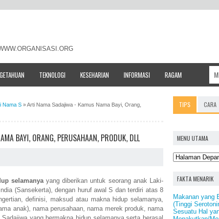
- WWW.ORGANISASI.ORG
NGETAHUAN
TEKNOLOGI
KESEHARIAN
INFORMASI
RAGAM
TIPS
CARA
ti Nama S
»
Arti Nama Sadajiwa - Kamus Nama Bayi, Orang,
AMA BAYI, ORANG, PERUSAHAAN, PRODUK, DLL
MENU UTAMA
FAKTA MENARIK
dup selamanya
yang diberikan untuk seorang anak Laki-
ndia (Sansekerta), dengan huruf awal S dan terdiri atas 8
Makanan yang 
ngertian, definisi, maksud atau makna hidup selamanya,
(Tinggi Serotoni
nama anak), nama perusahaan, nama merek produk, nama
Sesuatu Hal yan
a Sadajiwa yang bermakna hidup selamanya serta berasal
Menakutkan/Men