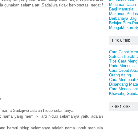
Minuman Daun 
nda gunakan selama arti Sadajiwa tidak berkonotasi negatif
Bagi Manusia
Makanan Pedas
Berbahaya Bagi
Belajar Pura-Pu
Mengaktifkan Sy
TIPS & TRIK
Cara Cepat Men
Setelah Beraktiv
Tips Cara Meng
Pada Manusia
Cara Cepat Akra
Orang Asing
Cara Membuat R
Dipandang Mata
Cara Menghilan
Khawatir, Gund
:
SERBA-SERBI
ti nama Sadajiwa adalah hidup selamanya
 nama yang memiliki arti hidup selamanya yaitu adalah
ng berarti hidup selamanya adalah nama untuk manusia