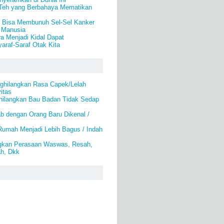
Teh yang Berbahaya Mematikan
 Bisa Membunuh Sel-Sel Kanker
 Manusia
ra Menjadi Kidal Dapat
araf-Saraf Otak Kita
ghilangkan Rasa Capek/Lelah
itas
hilangkan Bau Badan Tidak Sedap
b dengan Orang Baru Dikenal /
umah Menjadi Lebih Bagus / Indah
gkan Perasaan Waswas, Resah,
ah, Dkk