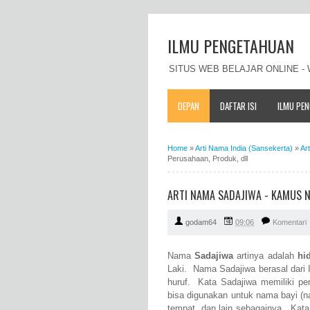
ILMU PENGETAHUAN
SITUS WEB BELAJAR ONLINE 
DEPAN
DAFTAR ISI
ILMU PE
Home
»
Arti Nama India (Sansekerta)
»
Ar
Perusahaan, Produk, dll
ARTI NAMA SADAJIWA - KAMUS N
godam64
09:06
Komentari
Nama
Sadajiwa
artinya adalah
hi
Laki. Nama Sadajiwa berasal dari I
huruf. Kata Sadajiwa memiliki pe
bisa digunakan untuk nama bayi (
tempat, dan lain sebagainya. Kat