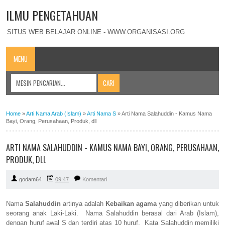
ILMU PENGETAHUAN
SITUS WEB BELAJAR ONLINE - WWW.ORGANISASI.ORG
MENU
Home
»
Arti Nama Arab (Islam)
»
Arti Nama S
»
Arti Nama Salahuddin - Kamus Nama
Bayi, Orang, Perusahaan, Produk, dll
ARTI NAMA SALAHUDDIN - KAMUS NAMA BAYI, ORANG, PERUSAHAAN,
PRODUK, DLL
godam64
09:47
Komentari
Nama
Salahuddin
artinya adalah
Kebaikan agama
yang diberikan untuk
seorang anak Laki-Laki. Nama Salahuddin berasal dari Arab (Islam),
dengan huruf awal S dan terdiri atas 10 huruf. Kata Salahuddin memiliki