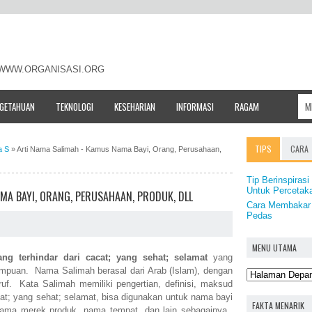
- WWW.ORGANISASI.ORG
NGETAHUAN
TEKNOLOGI
KESEHARIAN
INFORMASI
RAGAM
TIPS
CARA
a S
»
Arti Nama Salimah - Kamus Nama Bayi, Orang, Perusahaan,
Tip Berinspirasi
Untuk Percetak
MA BAYI, ORANG, PERUSAHAAN, PRODUK, DLL
Cara Membakar 
Pedas
MENU UTAMA
ang terhindar dari cacat; yang sehat; selamat
yang
empuan. Nama Salimah berasal dari Arab (Islam), dengan
uruf. Kata Salimah memiliki pengertian, definisi, maksud
cat; yang sehat; selamat, bisa digunakan untuk nama bayi
FAKTA MENARIK
ama merek produk, nama tempat, dan lain sebagainya.