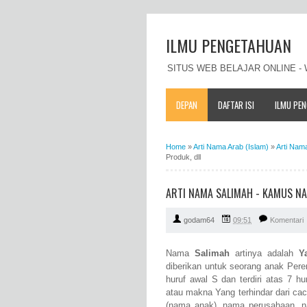
ILMU PENGETAHUAN
SITUS WEB BELAJAR ONLINE 
DEPAN
DAFTAR ISI
ILMU PE
Home
»
Arti Nama Arab (Islam)
»
Arti Nam
Produk, dll
ARTI NAMA SALIMAH - KAMUS NA
godam64
09:51
Komentari
Nama
Salimah
artinya adalah
Y
diberikan untuk seorang anak Per
huruf awal S dan terdiri atas 7 h
atau makna Yang terhindar dari ca
(nama anak), nama perusahaan, n