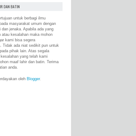
IR DAN BATIN
rtujuan untuk berbagi ilmu
epada masyarakat umum dengan
i dan jenaka. Apabila ada yang
n atau kesalahan maka mohon
gar kami bisa segera
 Tidak ada niat sedikit pun untuk
pada pihak lain. Atas segala
 kesalahan yang telah kami
ohon maaf lahir dan batin. Terima
atian anda.
erdayakan oleh
Blogger
.