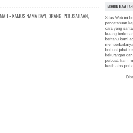
MOHON MAAF LAH
IMAH - KAMUS NAMA BAYI, ORANG, PERUSAHAAN,
Situs Web ini be
pengetahuan k
cara yang santa
kurang berkena
beritahu kami a
memperbaikinya.
berbuat jahat ke
kekurangan dan
perbuat, kami m
kasih atas perh
Dib