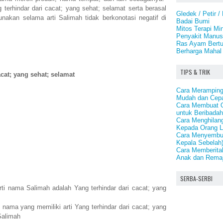
erhindar dari cacat; yang sehat; selamat serta berasal
Gledek / Petir /
gunakan selama arti Salimah tidak berkonotasi negatif di
Badai Bumi
Mitos Terapi Mi
Penyakit Manus
Ras Ayam Bertu
Berharga Mahal
TIPS & TRIK
acat; yang sehat; selamat
Cara Meramping
Mudah dan Cep
Cara Membuat O
untuk Beribadah
Cara Menghilan
Kepada Orang L
Cara Menyembuh
Kepala Sebelah
Cara Memberita
Anak dan Rema
SERBA-SERBI
ti nama Salimah adalah Yang terhindar dari cacat; yang
nama yang memiliki arti Yang terhindar dari cacat; yang
Salimah