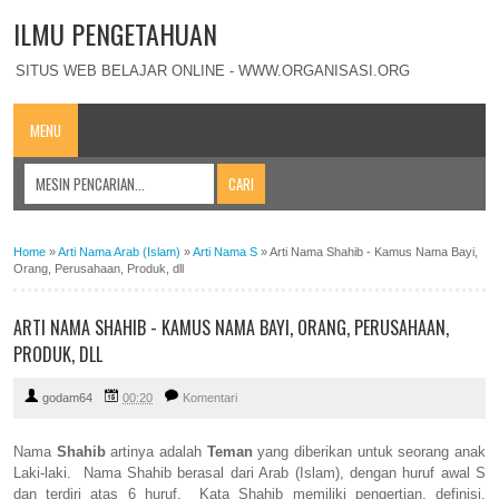
ILMU PENGETAHUAN
SITUS WEB BELAJAR ONLINE - WWW.ORGANISASI.ORG
MENU
Home
»
Arti Nama Arab (Islam)
»
Arti Nama S
»
Arti Nama Shahib - Kamus Nama Bayi,
Orang, Perusahaan, Produk, dll
ARTI NAMA SHAHIB - KAMUS NAMA BAYI, ORANG, PERUSAHAAN,
PRODUK, DLL
godam64
00:20
Komentari
Nama
Shahib
artinya adalah
Teman
yang diberikan untuk seorang anak
Laki-laki. Nama Shahib berasal dari Arab (Islam), dengan huruf awal S
dan terdiri atas 6 huruf. Kata Shahib memiliki pengertian, definisi,