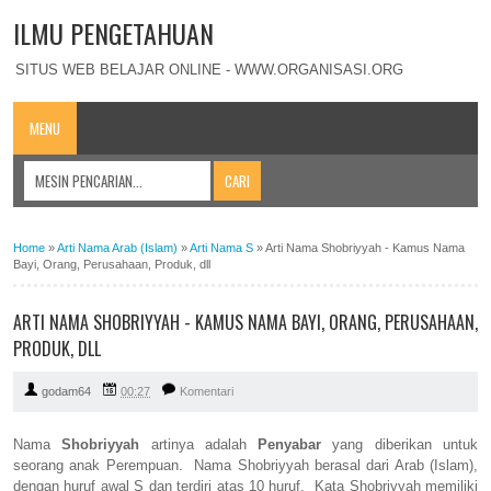
ILMU PENGETAHUAN
SITUS WEB BELAJAR ONLINE - WWW.ORGANISASI.ORG
MENU
Home
»
Arti Nama Arab (Islam)
»
Arti Nama S
»
Arti Nama Shobriyyah - Kamus Nama
Bayi, Orang, Perusahaan, Produk, dll
ARTI NAMA SHOBRIYYAH - KAMUS NAMA BAYI, ORANG, PERUSAHAAN,
PRODUK, DLL
godam64
00:27
Komentari
Nama
Shobriyyah
artinya adalah
Penyabar
yang diberikan untuk
seorang anak Perempuan. Nama Shobriyyah berasal dari Arab (Islam),
dengan huruf awal S dan terdiri atas 10 huruf. Kata Shobriyyah memiliki