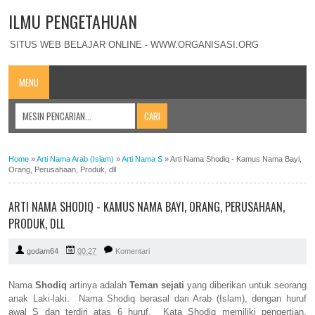
ILMU PENGETAHUAN
SITUS WEB BELAJAR ONLINE - WWW.ORGANISASI.ORG
MENU
Home
»
Arti Nama Arab (Islam)
»
Arti Nama S
»
Arti Nama Shodiq - Kamus Nama Bayi,
Orang, Perusahaan, Produk, dll
ARTI NAMA SHODIQ - KAMUS NAMA BAYI, ORANG, PERUSAHAAN,
PRODUK, DLL
godam64
00:27
Komentari
Nama
Shodiq
artinya adalah
Teman sejati
yang diberikan untuk seorang
anak Laki-laki. Nama Shodiq berasal dari Arab (Islam), dengan huruf
awal S dan terdiri atas 6 huruf. Kata Shodiq memiliki pengertian,