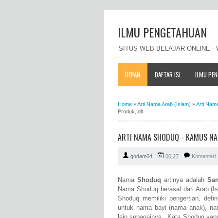
ILMU PENGETAHUAN
SITUS WEB BELAJAR ONLINE 
DEPAN
DAFTAR ISI
ILMU PE
Home
»
Arti Nama Arab (Islam)
»
Arti Nam
Produk, dll
ARTI NAMA SHODUQ - KAMUS NAM
godam64
00:27
Komentari
Nama
Shoduq
artinya adalah
San
Nama Shoduq berasal dari Arab (Is
Shoduq memiliki pengertian, defi
untuk nama bayi (nama anak), n
lain sebagainya. Kata Shoduq yang 