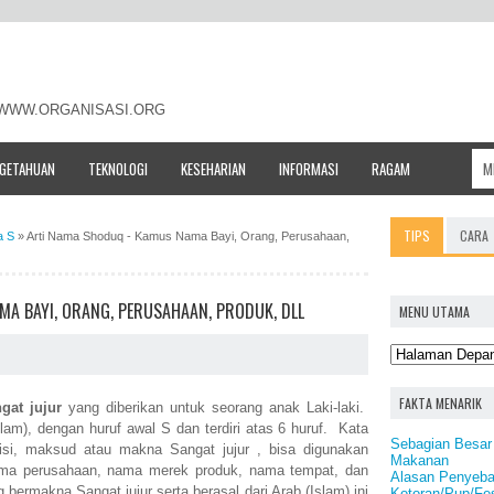
- WWW.ORGANISASI.ORG
NGETAHUAN
TEKNOLOGI
KESEHARIAN
INFORMASI
RAGAM
TIPS
CARA
a S
»
Arti Nama Shoduq - Kamus Nama Bayi, Orang, Perusahaan,
A BAYI, ORANG, PERUSAHAAN, PRODUK, DLL
MENU UTAMA
FAKTA MENARIK
gat jujur
yang diberikan untuk seorang anak Laki-laki.
lam), dengan huruf awal S dan terdiri atas 6 huruf. Kata
Sebagian Besar
nisi, maksud atau makna Sangat jujur , bisa digunakan
Makanan
ama perusahaan, nama merek produk, nama tempat, dan
Alasan Penyeba
bermakna Sangat jujur serta berasal dari Arab (Islam) ini
Kotoran/Pup/Fes