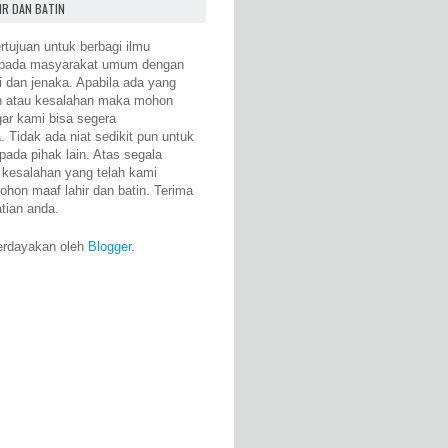
IR DAN BATIN
rtujuan untuk berbagi ilmu
epada masyarakat umum dengan
i dan jenaka. Apabila ada yang
n atau kesalahan maka mohon
gar kami bisa segera
 Tidak ada niat sedikit pun untuk
pada pihak lain. Atas segala
 kesalahan yang telah kami
ohon maaf lahir dan batin. Terima
atian anda.
erdayakan oleh
Blogger
.