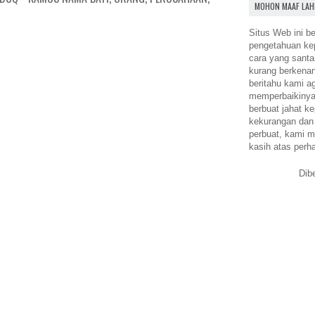
MOHON MAAF LAH
Situs Web ini be
pengetahuan k
cara yang santa
kurang berkena
beritahu kami a
memperbaikinya.
berbuat jahat ke
kekurangan dan
perbuat, kami m
kasih atas perh
Dib