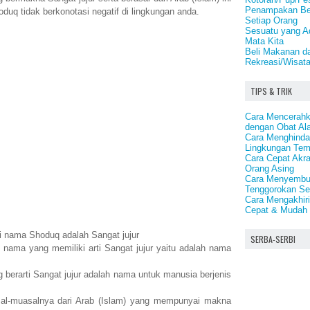
Penampakan Be
duq tidak berkonotasi negatif di lingkungan anda.
Setiap Orang
Sesuatu yang Ad
Mata Kita
Beli Makanan d
Rekreasi/Wisata
TIPS & TRIK
Cara Mencerahk
dengan Obat Al
Cara Menghindar
Lingkungan Tem
Cara Cepat Akra
Orang Asing
Cara Menyembu
Tenggorokan Se
Cara Mengakhiri
Cepat & Mudah
ti nama Shoduq adalah Sangat jujur
SERBA-SERBI
nama yang memiliki arti Sangat jujur yaitu adalah nama
erarti Sangat jujur adalah nama untuk manusia berjenis
l-muasalnya dari Arab (Islam) yang mempunyai makna