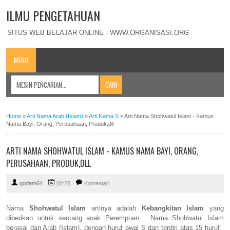
ILMU PENGETAHUAN
SITUS WEB BELAJAR ONLINE - WWW.ORGANISASI.ORG
MENU
Home
»
Arti Nama Arab (Islam)
»
Arti Nama S
»
Arti Nama Shohwatul Islam - Kamus
Nama Bayi, Orang, Perusahaan, Produk,dll
ARTI NAMA SHOHWATUL ISLAM - KAMUS NAMA BAYI, ORANG,
PERUSAHAAN, PRODUK,DLL
godam64
00:28
Komentari
Nama
Shohwatul Islam
artinya adalah
Kebangkitan Islam
yang
diberikan untuk seorang anak Perempuan. Nama Shohwatul Islam
berasal dari Arab (Islam), dengan huruf awal S dan terdiri atas 15 huruf.