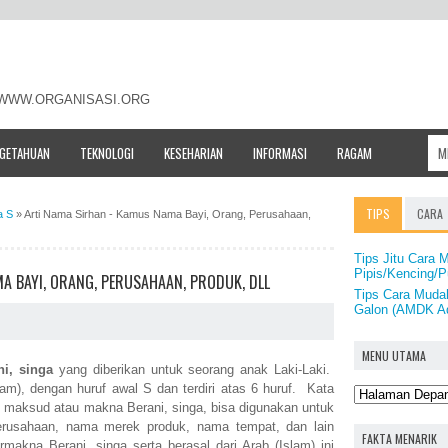
- WWW.ORGANISASI.ORG
NGETAHUAN
TEKNOLOGI
KESEHARIAN
INFORMASI
RAGAM
TIPS
CARA
a S
»
Arti Nama Sirhan - Kamus Nama Bayi, Orang, Perusahaan,
Tips Jitu Cara 
Pipis/Kencing/
A BAYI, ORANG, PERUSAHAAN, PRODUK, DLL
Tips Cara Muda
Galon (AMDK A
MENU UTAMA
ni, singa
yang diberikan untuk seorang anak Laki-Laki.
lam), dengan huruf awal S dan terdiri atas 6 huruf. Kata
si, maksud atau makna Berani, singa, bisa digunakan untuk
rusahaan, nama merek produk, nama tempat, dan lain
FAKTA MENARIK
akna Berani, singa serta berasal dari Arab (Islam) ini