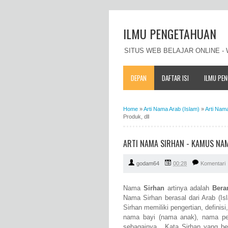
ILMU PENGETAHUAN
SITUS WEB BELAJAR ONLINE 
DEPAN
DAFTAR ISI
ILMU PE
Home
»
Arti Nama Arab (Islam)
»
Arti Nam
Produk, dll
ARTI NAMA SIRHAN - KAMUS NAM
godam64
00:28
Komentari
Nama
Sirhan
artinya adalah
Bera
Nama Sirhan berasal dari Arab (Is
Sirhan memiliki pengertian, defini
nama bayi (nama anak), nama pe
sebagainya. Kata Sirhan yang berm