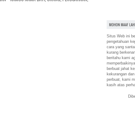
MOHON MAAF LAH
Situs Web ini be
pengetahuan k
cara yang santa
kurang berkena
beritahu kami a
memperbaikinya.
berbuat jahat ke
kekurangan dan
perbuat, kami m
kasih atas perh
Dib