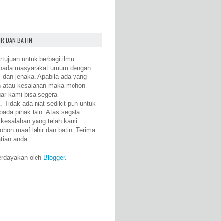
IR DAN BATIN
rtujuan untuk berbagi ilmu
epada masyarakat umum dengan
i dan jenaka. Apabila ada yang
n atau kesalahan maka mohon
gar kami bisa segera
 Tidak ada niat sedikit pun untuk
pada pihak lain. Atas segala
 kesalahan yang telah kami
ohon maaf lahir dan batin. Terima
atian anda.
erdayakan oleh
Blogger
.