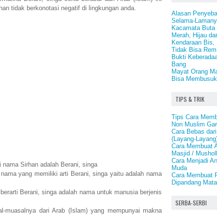
an tidak berkonotasi negatif di lingkungan anda.
Alasan Penyeb
Selama-Lamany
Kacamata Buta 
Merah, Hijau da
Kendaraan Bis, 
Tidak Bisa Rem
Bukti Keberadaa
Bang
Mayat Orang Ma
Bisa Membusuk
TIPS & TRIK
Tips Cara Memb
Non Muslim Gar
Cara Bebas dari
(Layang-Layang
Cara Membuat A
Masjid / Mushol
Cara Menjadi An
i nama Sirhan adalah Berani, singa
Muda
nama yang memiliki arti Berani, singa yaitu adalah nama
Cara Membuat R
Dipandang Mata
erarti Berani, singa adalah nama untuk manusia berjenis
SERBA-SERBI
l-muasalnya dari Arab (Islam) yang mempunyai makna