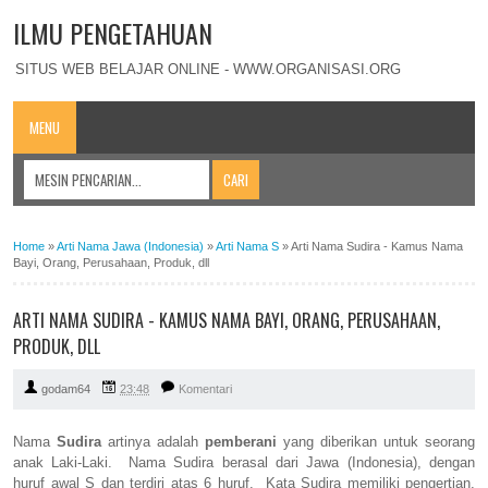
ILMU PENGETAHUAN
SITUS WEB BELAJAR ONLINE - WWW.ORGANISASI.ORG
MENU
Home
»
Arti Nama Jawa (Indonesia)
»
Arti Nama S
»
Arti Nama Sudira - Kamus Nama
Bayi, Orang, Perusahaan, Produk, dll
ARTI NAMA SUDIRA - KAMUS NAMA BAYI, ORANG, PERUSAHAAN,
PRODUK, DLL
godam64
23:48
Komentari
Nama
Sudira
artinya adalah
pemberani
yang diberikan untuk seorang
anak Laki-Laki. Nama Sudira berasal dari Jawa (Indonesia), dengan
huruf awal S dan terdiri atas 6 huruf. Kata Sudira memiliki pengertian,