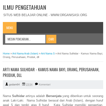
ILMU PENGETAHUAN
SITUS WEB BELAJAR ONLINE - WWW.ORGANISASI.ORG
MENU
Home
»
Arti Nama Arab (Islam)
»
Arti Nama S
»
Arti Nama Sulhidar - Kamus Nama Bayi,
Orang, Perusahaan, Produk, dll
ARTI NAMA SULHIDAR - KAMUS NAMA BAYI, ORANG, PERUSAHAAN,
PRODUK, DLL
godam64
23:54
Komentari
Nama
Sulhidar
artinya adalah
Bersenjata
yang diberikan untuk seorang
anak Laki-Laki. Nama Sulhidar berasal dari Arab (Islam), dengan huruf
awal S dan terdiri atas 8 huruf. Kata Sulhidar memiliki pengertian,