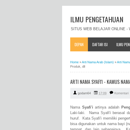
ILMU PENGETAHUAN
SITUS WEB BELAJAR ONLINE 
DEPAN
DAFTAR ISI
ILMU PE
Home
»
Arti Nama Arab (Islam)
»
Arti Nam
Produk, dll
ARTI NAMA SYAFI'I - KAMUS NAM
godam64
17:09
Komentari
Nama
Syafi'i
artinya adalah
Peng
Laki-laki. Nama Syafi'i berasal d
huruf. Kata Syafi'i memiliki penge
bisa digunakan untuk nama bayi (
tempat, dan lain sebagainya. Ka