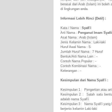
berasal dari Arab (Islam) ini boleh
di lingkungan anda.
Informasi Lebih Rinci (Detil) :
Kata / Nama :
Syafi'i
Arti Nama :
Penganut Imam Syafi
Asal Nama : Arab (Islam)
Jenis Kelamin Nama : Laki-laki
Huruf Awal Nama : S
Jumlah Huruf Nama : 7 Huruf
Bentuk/Arti Nama Lain : -
Contoh Nama Populer : -
Contoh Kombinasi Nama : -
Keterangan : -
Kesimpulan dari Nama Syafi'i :
Kesimpulan 1 : Pengertian atau art
Kesimpulan 2 : Salah satu bentu
adalah nama Syafi'i
Kesimpulan 3 : Nama Syafi'i yang 
berjenis kelamin Laki-laki