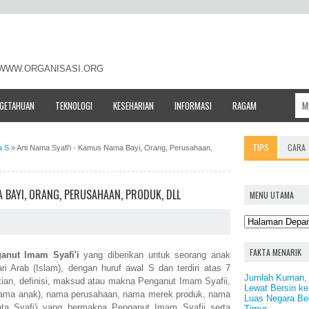
- WWW.ORGANISASI.ORG
NGETAHUAN
TEKNOLOGI
KESEHARIAN
INFORMASI
RAGAM
TIPS
CARA
a S
»
Arti Nama Syafi'i - Kamus Nama Bayi, Orang, Perusahaan,
A BAYI, ORANG, PERUSAHAAN, PRODUK, DLL
MENU UTAMA
FAKTA MENARIK
anut Imam Syafi'i
yang diberikan untuk seorang anak
ari Arab (Islam), dengan huruf awal S dan terdiri atas 7
Jumlah Kuman, B
rtian, definisi, maksud atau makna Penganut Imam Syafii,
Lewat Bersin ke
nama anak), nama perusahaan, nama merek produk, nama
Luas Negara Bel
ta Syafi'i yang bermakna Penganut Imam Syafii serta
Timur