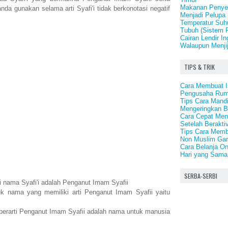
Makanan Penye
 anda gunakan selama arti Syafi'i tidak berkonotasi negatif
Menjadi Pelupa 
Temperatur Suh
Tubuh (Sistem 
Cairan Lendir I
Walaupun Menji
TIPS & TRIK
i
Cara Membuat I
Pengusaha Ru
Tips Cara Mand
Mengeringkan 
Cara Cepat Men
Setelah Beraktiv
Tips Cara Memb
Non Muslim Gar
Cara Belanja On
Hari yang Sama
SERBA-SERBI
i nama Syafi'i adalah Penganut Imam Syafii
k nama yang memiliki arti Penganut Imam Syafii yaitu
berarti Penganut Imam Syafii adalah nama untuk manusia