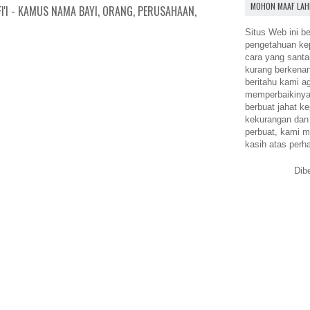
MOHON MAAF LAH
I'I - KAMUS NAMA BAYI, ORANG, PERUSAHAAN,
Situs Web ini be
pengetahuan k
cara yang santa
kurang berkena
beritahu kami a
memperbaikinya.
berbuat jahat ke
kekurangan dan
perbuat, kami m
kasih atas perh
Dib