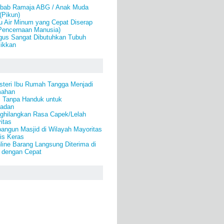
bab Ramaja ABG / Anak Muda
(Pikun)
u Air Minum yang Cepat Diserap
Pencernaan Manusia)
ngus Sangat Dibutuhkan Tubuh
jikkan
steri Ibu Rumah Tangga Menjadi
mahan
i Tanpa Handuk untuk
Badan
ghilangkan Rasa Capek/Lelah
itas
angun Masjid di Wilayah Mayoritas
is Keras
line Barang Langsung Diterima di
 dengan Cepat