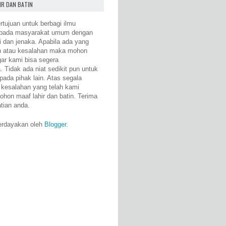
IR DAN BATIN
rtujuan untuk berbagi ilmu
epada masyarakat umum dengan
i dan jenaka. Apabila ada yang
n atau kesalahan maka mohon
gar kami bisa segera
 Tidak ada niat sedikit pun untuk
pada pihak lain. Atas segala
 kesalahan yang telah kami
ohon maaf lahir dan batin. Terima
atian anda.
erdayakan oleh
Blogger
.