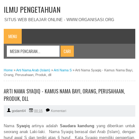
ILMU PENGETAHUAN
SITUS WEB BELAJAR ONLINE - WWW.ORGANISASI.ORG
MENU
Home
»
Arti Nama Arab (Islam)
»
Arti Nama S
»
Arti Nama Syaqiq - Kamus Nama Bayi,
Orang, Perusahaan, Produk, dll
ARTI NAMA SYAQIQ - KAMUS NAMA BAYI, ORANG, PERUSAHAAN,
PRODUK, DLL
godam64
00:15
Komentari
Nama
Syaqiq
artinya adalah
Saudara kandung
yang diberikan untuk
seorang anak Laki-laki. Nama Syaqiq berasal dari Arab (Islam), dengan
huruf awal S dan terdiri atas 6 huruf. Kata Syaqiq memiliki pengertian,