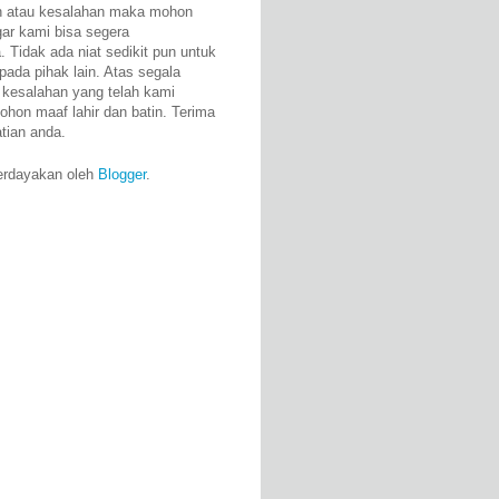
n atau kesalahan maka mohon
gar kami bisa segera
 Tidak ada niat sedikit pun untuk
pada pihak lain. Atas segala
 kesalahan yang telah kami
ohon maaf lahir dan batin. Terima
atian anda.
erdayakan oleh
Blogger
.