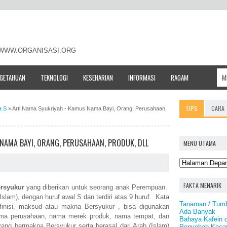
- WWW.ORGANISASI.ORG
NGETAHUAN
TEKNOLOGI
KESEHARIAN
INFORMASI
RAGAM
TIPS
CARA
a S
»
Arti Nama Syukriyah - Kamus Nama Bayi, Orang, Perusahaan,
NAMA BAYI, ORANG, PERUSAHAAN, PRODUK, DLL
MENU UTAMA
FAKTA MENARIK
rsyukur
yang diberikan untuk seorang anak Perempuan.
slam), dengan huruf awal S dan terdiri atas 9 huruf. Kata
Tanaman / Tumb
efinisi, maksud atau makna Bersyukur , bisa digunakan
Ada Banyak
ama perusahaan, nama merek produk, nama tempat, dan
Bahaya Kafein 
ang bermakna Bersyukur serta berasal dari Arab (Islam)
Penyebab Keca