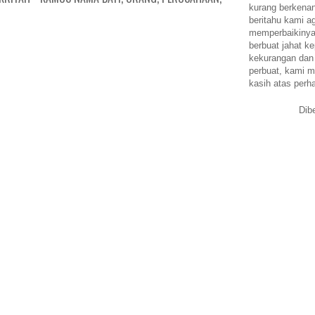
kurang berkena
beritahu kami a
memperbaikinya.
berbuat jahat ke
kekurangan dan
perbuat, kami m
kasih atas perh
Dib