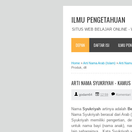
ILMU PENGETAHUAN
SITUS WEB BELAJAR ONLINE 
DEPAN
DAFTAR ISI
ILMU PE
Home
»
Arti Nama Arab (Islam)
»
Arti Nam
Produk, dll
ARTI NAMA SYUKRIYAH - KAMUS 
godam64
12:59
Komentari
Nama
Syukriyah
artinya adalah
Be
Nama Syukriyah berasal dari Arab (I
Syukriyah memiliki pengertian, d
untuk nama bayi (nama anak), n
lain sebagainya. Kata Syukriyah y