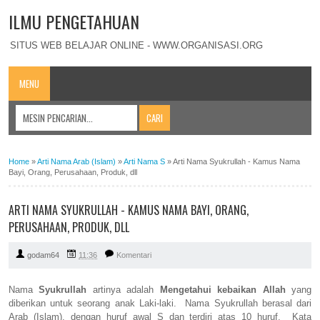
ILMU PENGETAHUAN
SITUS WEB BELAJAR ONLINE - WWW.ORGANISASI.ORG
MENU
Home
»
Arti Nama Arab (Islam)
»
Arti Nama S
»
Arti Nama Syukrullah - Kamus Nama
Bayi, Orang, Perusahaan, Produk, dll
ARTI NAMA SYUKRULLAH - KAMUS NAMA BAYI, ORANG,
PERUSAHAAN, PRODUK, DLL
godam64
11:36
Komentari
Nama
Syukrullah
artinya adalah
Mengetahui kebaikan Allah
yang
diberikan untuk seorang anak Laki-laki. Nama Syukrullah berasal dari
Arab (Islam), dengan huruf awal S dan terdiri atas 10 huruf. Kata