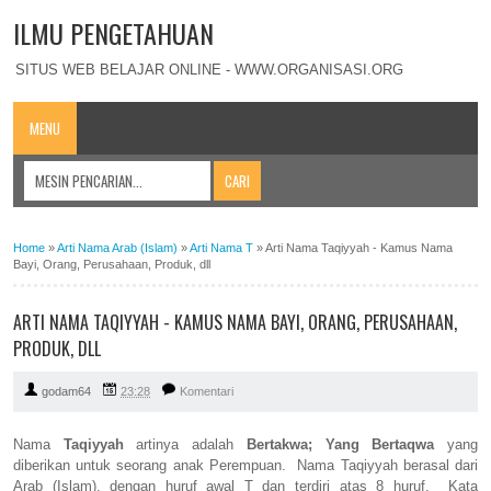
ILMU PENGETAHUAN
SITUS WEB BELAJAR ONLINE - WWW.ORGANISASI.ORG
MENU
Home
»
Arti Nama Arab (Islam)
»
Arti Nama T
»
Arti Nama Taqiyyah - Kamus Nama
Bayi, Orang, Perusahaan, Produk, dll
ARTI NAMA TAQIYYAH - KAMUS NAMA BAYI, ORANG, PERUSAHAAN,
PRODUK, DLL
godam64
23:28
Komentari
Nama
Taqiyyah
artinya adalah
Bertakwa; Yang Bertaqwa
yang
diberikan untuk seorang anak Perempuan. Nama Taqiyyah berasal dari
Arab (Islam), dengan huruf awal T dan terdiri atas 8 huruf. Kata