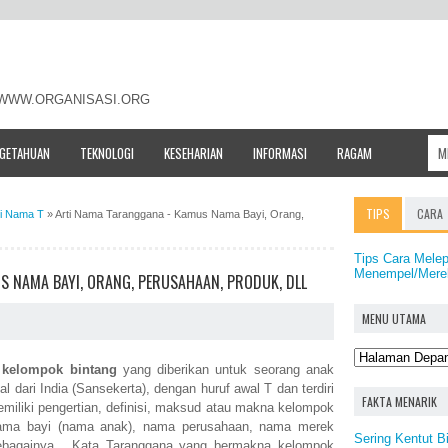
- WWW.ORGANISASI.ORG
NGETAHUAN
TEKNOLOGI
KESEHARIAN
INFORMASI
RAGAM
TIPS
CARA
ti Nama T
»
Arti Nama Taranggana - Kamus Nama Bayi, Orang,
Tips Cara Mele
Menempel/Merek
 NAMA BAYI, ORANG, PERUSAHAAN, PRODUK, DLL
MENU UTAMA
h
kelompok bintang
yang diberikan untuk seorang anak
 dari India (Sansekerta), dengan huruf awal T dan terdiri
FAKTA MENARIK
miliki pengertian, definisi, maksud atau makna kelompok
 nama bayi (nama anak), nama perusahaan, nama merek
Sering Kentut B
sebagainya. Kata Taranggana yang bermakna kelompok