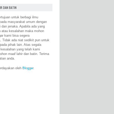
IR DAN BATIN
rtujuan untuk berbagi ilmu
epada masyarakat umum dengan
i dan jenaka. Apabila ada yang
n atau kesalahan maka mohon
gar kami bisa segera
 Tidak ada niat sedikit pun untuk
pada pihak lain. Atas segala
 kesalahan yang telah kami
ohon maaf lahir dan batin. Terima
atian anda.
erdayakan oleh
Blogger
.