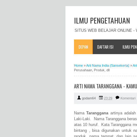
ILMU PENGETAHUAN
SITUS WEB BELAJAR ONLINE 
DEPAN
DAFTAR ISI
ILMU PE
Home
»
Arti Nama India (Sansekerta)
»
Ar
Perusahaan, Produk, dll
ARTI NAMA TARANGGANA - KAMUS
godam64
23:29
Komentari
Nama
Taranggana
artinya adala
Laki-Laki. Nama Taranggana berasal
atas 10 huruf. Kata Taranggana me
bintang , bisa digunakan untuk
produk, nama tempat, dan lain 