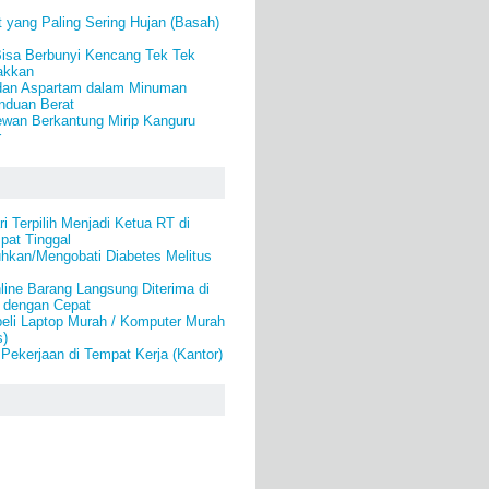
 yang Paling Sering Hujan (Basah)
Bisa Berbunyi Kencang Tek Tek
akkan
dan Aspartam dalam Minuman
nduan Berat
ewan Berkantung Mirip Kanguru
r
i Terpilih Menjadi Ketua RT di
pat Tinggal
kan/Mengobati Diabetes Melitus
line Barang Langsung Diterima di
 dengan Cepat
eli Laptop Murah / Komputer Murah
s)
Pekerjaan di Tempat Kerja (Kantor)