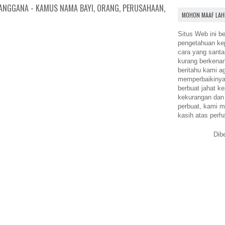
ANGGANA - KAMUS NAMA BAYI, ORANG, PERUSAHAAN,
MOHON MAAF LAH
Situs Web ini be
pengetahuan k
cara yang santa
kurang berkena
beritahu kami a
memperbaikinya.
berbuat jahat ke
kekurangan dan
perbuat, kami m
kasih atas perh
Dib