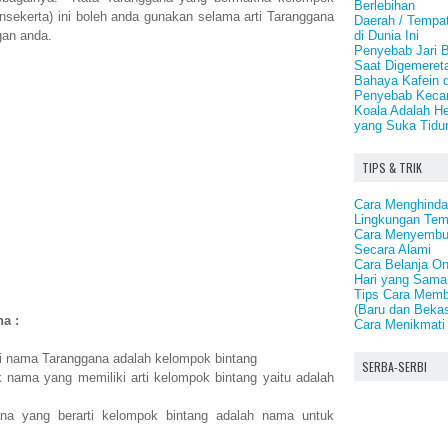
Berlebihan
Sansekerta) ini boleh anda gunakan selama arti Taranggana
Daerah / Tempat
di Dunia Ini
ngan anda.
Penyebab Jari 
Saat Digemeret
Bahaya Kafein 
Penyebab Keca
Koala Adalah H
yang Suka Tidu
TIPS & TRIK
Cara Menghindar
Lingkungan Tem
Cara Menyembuh
Secara Alami
Cara Belanja On
Hari yang Sama
Tips Cara Memb
(Baru dan Beka
a :
Cara Menikmati 
ti nama Taranggana adalah kelompok bintang
SERBA-SERBI
 nama yang memiliki arti kelompok bintang yaitu adalah
a yang berarti kelompok bintang adalah nama untuk