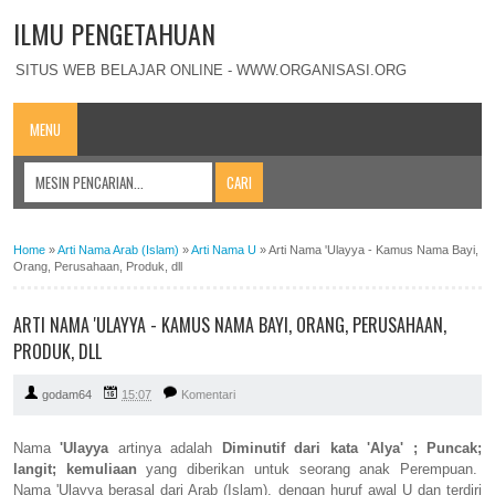
ILMU PENGETAHUAN
SITUS WEB BELAJAR ONLINE - WWW.ORGANISASI.ORG
MENU
Home
»
Arti Nama Arab (Islam)
»
Arti Nama U
»
Arti Nama 'Ulayya - Kamus Nama Bayi,
Orang, Perusahaan, Produk, dll
ARTI NAMA 'ULAYYA - KAMUS NAMA BAYI, ORANG, PERUSAHAAN,
PRODUK, DLL
godam64
15:07
Komentari
Nama
'Ulayya
artinya adalah
Diminutif dari kata 'Alya' ; Puncak;
langit; kemuliaan
yang diberikan untuk seorang anak Perempuan.
Nama 'Ulayya berasal dari Arab (Islam), dengan huruf awal U dan terdiri