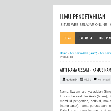
ILMU PENGETAHUAN
SITUS WEB BELAJAR ONLINE 
DEPAN
DAFTAR ISI
ILMU PE
Home
»
Arti Nama Arab (Islam)
»
Arti Nam
Produk, dll
ARTI NAMA UZZAM - KAMUS NAMA
godam64
08:31
Komentari
Nama
Uzzam
artinya adalah
Sin
Uzzam berasal dari Arab (Islam), 
memiliki pengertian, definisi, m
(nama anak), nama perusahaan, n
Kata Uzzam yang bermakna Singa s