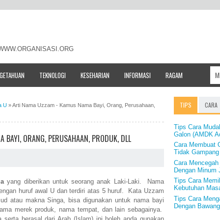
- WWW.ORGANISASI.ORG
NGETAHUAN
TEKNOLOGI
KESEHARIAN
INFORMASI
RAGAM
TIPS
CARA
a U
»
Arti Nama Uzzam - Kamus Nama Bayi, Orang, Perusahaan,
Tips Cara Muda
Galon (AMDK A
 BAYI, ORANG, PERUSAHAAN, PRODUK, DLL
Cara Membuat O
Tidak Gampang
Cara Mencegah 
Dengan Minum 
Tips Cara Memil
ga
yang diberikan untuk seorang anak Laki-Laki. Nama
Kebutuhan Masa
dengan huruf awal U dan terdiri atas 5 huruf. Kata Uzzam
Tips Cara Men
aksud atau makna Singa, bisa digunakan untuk nama bayi
Dengan Bawang
ama merek produk, nama tempat, dan lain sebagainya.
erta berasal dari Arab (Islam) ini boleh anda gunakan