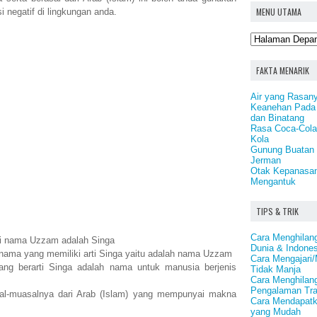
MENU UTAMA
i negatif di lingkungan anda.
FAKTA MENARIK
Air yang Rasany
Keanehan Pada 
dan Binatang
Rasa Coca-Cola
Kola
Gunung Buatan 
Jerman
Otak Kepanasa
Mengantuk
TIPS & TRIK
Cara Menghilan
ti nama Uzzam adalah Singa
Dunia & Indones
nama yang memiliki arti Singa yaitu adalah nama Uzzam
Cara Mengajari/
 berarti Singa adalah nama untuk manusia berjenis
Tidak Manja
Cara Menghilan
Pengalaman Tr
-muasalnya dari Arab (Islam) yang mempunyai makna
Cara Mendapatk
yang Mudah