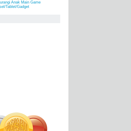
urangi Anak Main Game
el/Tablet/Gadget