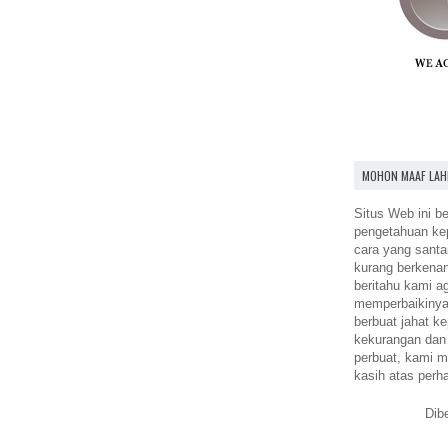
MOHON MAAF LAH
Situs Web ini be
pengetahuan k
cara yang santa
kurang berkena
beritahu kami a
memperbaikinya.
berbuat jahat ke
kekurangan dan
perbuat, kami m
kasih atas perh
Dib