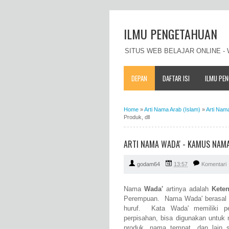
ILMU PENGETAHUAN
SITUS WEB BELAJAR ONLINE 
DEPAN
DAFTAR ISI
ILMU PE
Home
»
Arti Nama Arab (Islam)
»
Arti Nam
Produk, dll
ARTI NAMA WADA' - KAMUS NAMA
godam64
13:57
Komentari
Nama
Wada'
artinya adalah
Kete
Perempuan. Nama Wada' berasal dar
huruf. Kata Wada' memiliki pe
perpisahan, bisa digunakan untu
produk, nama tempat, dan lain