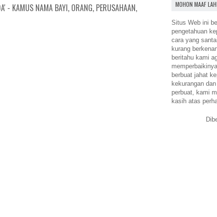
MOHON MAAF LAH
A' - KAMUS NAMA BAYI, ORANG, PERUSAHAAN,
Situs Web ini be
pengetahuan k
cara yang santa
kurang berkena
beritahu kami a
memperbaikinya.
berbuat jahat ke
kekurangan dan
perbuat, kami m
kasih atas perh
Dib