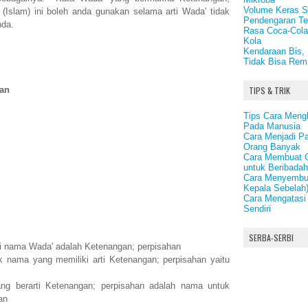
Volume Keras S
b (Islam) ini boleh anda gunakan selama arti Wada' tidak
Pendengaran Te
nda.
Rasa Coca-Cola
Kola
Kendaraan Bis, 
Tidak Bisa Rem
TIPS & TRIK
han
Tips Cara Meng
Pada Manusia
Cara Menjadi P
Orang Banyak
Cara Membuat O
untuk Beribadah
Cara Menyembuh
Kepala Sebelah
Cara Mengatasi
Sendiri
SERBA-SERBI
ti nama Wada' adalah Ketenangan; perpisahan
 nama yang memiliki arti Ketenangan; perpisahan yaitu
 berarti Ketenangan; perpisahan adalah nama untuk
an