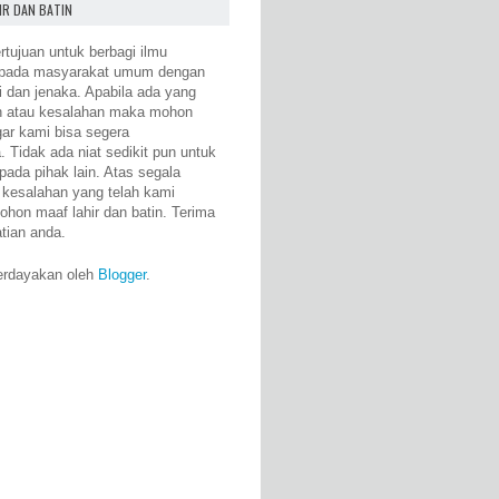
IR DAN BATIN
rtujuan untuk berbagi ilmu
epada masyarakat umum dengan
i dan jenaka. Apabila ada yang
n atau kesalahan maka mohon
gar kami bisa segera
 Tidak ada niat sedikit pun untuk
pada pihak lain. Atas segala
 kesalahan yang telah kami
ohon maaf lahir dan batin. Terima
atian anda.
erdayakan oleh
Blogger
.