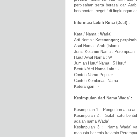
perpisahan serta berasal dari Ara
berkonotasi negatif di lingkungan a
Informasi Lebih Rinci (Detil) :
Kata / Nama :
Wada'
Arti Nama :
Ketenangan; perpisa
Asal Nama : Arab (Islam)
Jenis Kelamin Nama : Perempuan
Huruf Awal Nama : W
Jumlah Huruf Nama : 5 Huruf
Bentuk/Arti Nama Lain : -
Contoh Nama Populer : -
Contoh Kombinasi Nama : -
Keterangan : -
Kesimpulan dari Nama Wada' :
Kesimpulan 1 : Pengertian atau ar
Kesimpulan 2 : Salah satu bentuk
adalah nama Wada'
Kesimpulan 3 : Nama Wada' yang
manusia berjenis kelamin Perempu