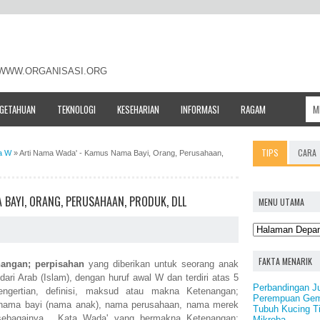
- WWW.ORGANISASI.ORG
NGETAHUAN
TEKNOLOGI
KESEHARIAN
INFORMASI
RAGAM
TIPS
CARA
a W
»
Arti Nama Wada' - Kamus Nama Bayi, Orang, Perusahaan,
 BAYI, ORANG, PERUSAHAAN, PRODUK, DLL
MENU UTAMA
FAKTA MENARIK
nangan; perpisahan
yang diberikan untuk seorang anak
i Arab (Islam), dengan huruf awal W dan terdiri atas 5
Perbandingan J
ngertian, definisi, maksud atau makna Ketenangan;
Perempuan Gemu
k nama bayi (nama anak), nama perusahaan, nama merek
Tubuh Kucing T
 sebagainya. Kata Wada' yang bermakna Ketenangan;
Mikroba