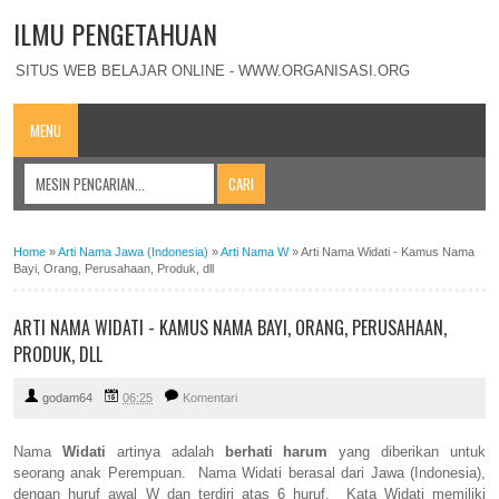
ILMU PENGETAHUAN
SITUS WEB BELAJAR ONLINE - WWW.ORGANISASI.ORG
MENU
Home
»
Arti Nama Jawa (Indonesia)
»
Arti Nama W
»
Arti Nama Widati - Kamus Nama
Bayi, Orang, Perusahaan, Produk, dll
ARTI NAMA WIDATI - KAMUS NAMA BAYI, ORANG, PERUSAHAAN,
PRODUK, DLL
godam64
06:25
Komentari
Nama
Widati
artinya adalah
berhati harum
yang diberikan untuk
seorang anak Perempuan. Nama Widati berasal dari Jawa (Indonesia),
dengan huruf awal W dan terdiri atas 6 huruf. Kata Widati memiliki