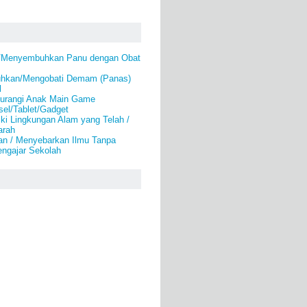
i/Menyembuhkan Panu dengan Obat
hkan/Mengobati Demam (Panas)
l
urangi Anak Main Game
el/Tablet/Gadget
ki Lingkungan Alam yang Telah /
arah
an / Menyebarkan Ilmu Tanpa
engajar Sekolah