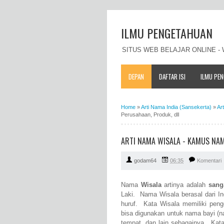
ILMU PENGETAHUAN
SITUS WEB BELAJAR ONLINE 
DEPAN
DAFTAR ISI
ILMU PE
Home
»
Arti Nama India (Sansekerta)
»
Ar
Perusahaan, Produk, dll
ARTI NAMA WISALA - KAMUS NAM
godam64
06:35
Komentari
Nama
Wisala
artinya adalah
sang
Laki. Nama Wisala berasal dari In
huruf. Kata Wisala memiliki peng
bisa digunakan untuk nama bayi (
tempat, dan lain sebagainya. Kat