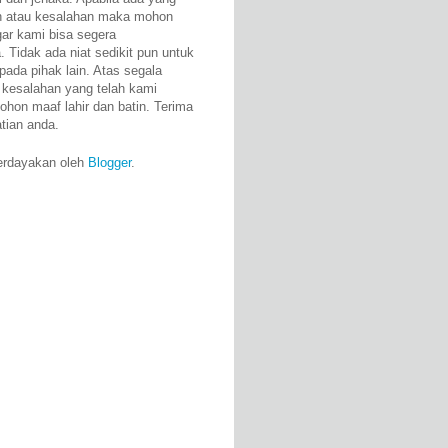
n atau kesalahan maka mohon
gar kami bisa segera
 Tidak ada niat sedikit pun untuk
pada pihak lain. Atas segala
 kesalahan yang telah kami
ohon maaf lahir dan batin. Terima
atian anda.
erdayakan oleh
Blogger
.