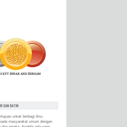
IR DAN BATIN
rtujuan untuk berbagi ilmu
epada masyarakat umum dengan
i dan jenaka. Apabila ada yang