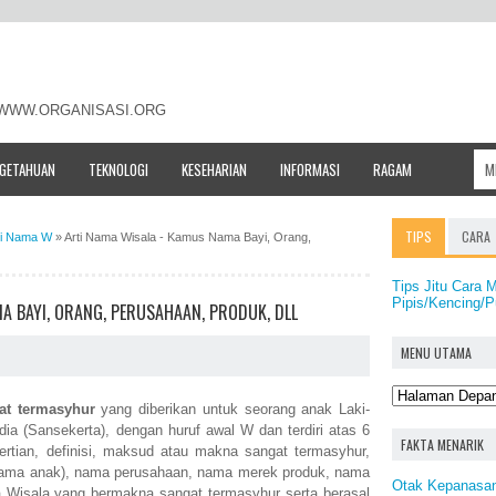
- WWW.ORGANISASI.ORG
NGETAHUAN
TEKNOLOGI
KESEHARIAN
INFORMASI
RAGAM
TIPS
CARA
ti Nama W
»
Arti Nama Wisala - Kamus Nama Bayi, Orang,
Tips Jitu Cara 
Pipis/Kencing/
A BAYI, ORANG, PERUSAHAAN, PRODUK, DLL
MENU UTAMA
at termasyhur
yang diberikan untuk seorang anak Laki-
dia (Sansekerta), dengan huruf awal W dan terdiri atas 6
FAKTA MENARIK
ertian, definisi, maksud atau makna sangat termasyhur,
nama anak), nama perusahaan, nama merek produk, nama
Otak Kepanasa
a Wisala yang bermakna sangat termasyhur serta berasal