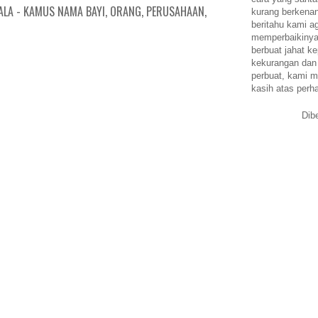
ALA - KAMUS NAMA BAYI, ORANG, PERUSAHAAN,
kurang berkena
beritahu kami a
memperbaikinya.
berbuat jahat ke
kekurangan dan
perbuat, kami m
kasih atas perh
Dib