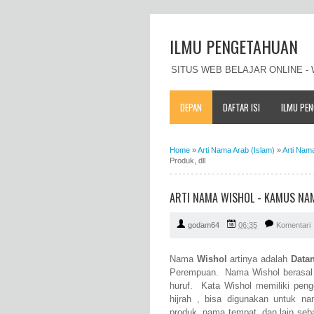
ILMU PENGETAHUAN
SITUS WEB BELAJAR ONLINE 
DEPAN
DAFTAR ISI
ILMU PE
Home
»
Arti Nama Arab (Islam)
»
Arti Nam
Produk, dll
ARTI NAMA WISHOL - KAMUS NAM
godam64
06:35
Komentari
Nama
Wishol
artinya adalah
Datan
Perempuan. Nama Wishol berasal da
huruf. Kata Wishol memiliki peng
hijrah , bisa digunakan untuk 
produk, nama tempat, dan lain se