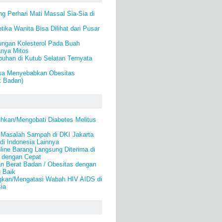
ng Perhari Mati Massal Sia-Sia di
ika Wanita Bisa Dilihat dari Pusar
ungan Kolesterol Pada Buah
anya Mitos
uhan di Kutub Selatan Ternyata
isa Menyebabkan Obesitas
t Badan)
kan/Mengobati Diabetes Melitus
 Masalah Sampah di DKI Jakarta
di Indonesia Lainnya
line Barang Langsung Diterima di
 dengan Cepat
n Berat Badan / Obesitas dengan
 Baik
gkan/Mengatasi Wabah HIV AIDS di
ia