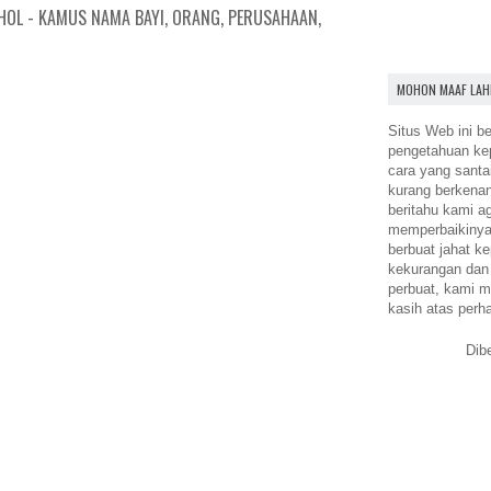
HOL - KAMUS NAMA BAYI, ORANG, PERUSAHAAN,
MOHON MAAF LAH
Situs Web ini be
pengetahuan k
cara yang santa
kurang berkena
beritahu kami a
memperbaikinya.
berbuat jahat ke
kekurangan dan
perbuat, kami m
kasih atas perh
Dib