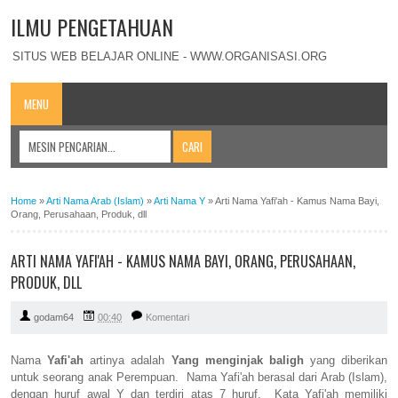
ILMU PENGETAHUAN
SITUS WEB BELAJAR ONLINE - WWW.ORGANISASI.ORG
MENU
Home
»
Arti Nama Arab (Islam)
»
Arti Nama Y
»
Arti Nama Yafi'ah - Kamus Nama Bayi,
Orang, Perusahaan, Produk, dll
ARTI NAMA YAFI'AH - KAMUS NAMA BAYI, ORANG, PERUSAHAAN,
PRODUK, DLL
godam64
00:40
Komentari
Nama
Yafi'ah
artinya adalah
Yang menginjak baligh
yang diberikan
untuk seorang anak Perempuan. Nama Yafi'ah berasal dari Arab (Islam),
dengan huruf awal Y dan terdiri atas 7 huruf. Kata Yafi'ah memiliki