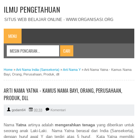
ILMU PENGETAHUAN
SITUS WEB BELAJAR ONLINE - WWW.ORGANISASI.ORG
MENU
Home
»
Arti Nama India (Sansekerta)
»
Arti Nama Y
»
Arti Nama Yatna - Kamus Nama
Bayi, Orang, Perusahaan, Produk, dll
ARTI NAMA YATNA - KAMUS NAMA BAYI, ORANG, PERUSAHAAN,
PRODUK, DLL
godam64
00:33
Komentari
Nama
Yatna
artinya adalah
mengerahkan tenaga
yang diberikan untuk
seorang anak Laki-Laki. Nama Yatna berasal dari India (Sansekerta),
dengan huruf awal Y dan terdiri atas 5 huruf. Kata Yatna memiliki