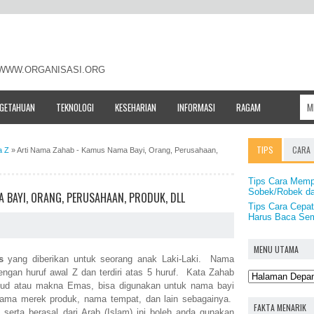
- WWW.ORGANISASI.ORG
NGETAHUAN
TEKNOLOGI
KESEHARIAN
INFORMASI
RAGAM
TIPS
CARA
a Z
»
Arti Nama Zahab - Kamus Nama Bayi, Orang, Perusahaan,
Tips Cara Mem
Sobek/Robek d
 BAYI, ORANG, PERUSAHAAN, PRODUK, DLL
Tips Cara Cepa
Harus Baca Sem
MENU UTAMA
s
yang diberikan untuk seorang anak Laki-Laki. Nama
dengan huruf awal Z dan terdiri atas 5 huruf. Kata Zahab
aksud atau makna Emas, bisa digunakan untuk nama bayi
ama merek produk, nama tempat, dan lain sebagainya.
FAKTA MENARIK
rta berasal dari Arab (Islam) ini boleh anda gunakan