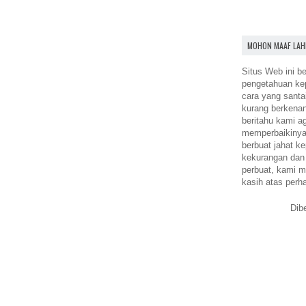
MOHON MAAF LAH
Situs Web ini be
pengetahuan k
cara yang santa
kurang berkena
beritahu kami a
memperbaikinya.
berbuat jahat ke
kekurangan dan
perbuat, kami m
kasih atas perh
Dib