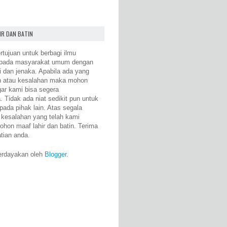
IR DAN BATIN
rtujuan untuk berbagi ilmu
epada masyarakat umum dengan
i dan jenaka. Apabila ada yang
n atau kesalahan maka mohon
gar kami bisa segera
 Tidak ada niat sedikit pun untuk
pada pihak lain. Atas segala
 kesalahan yang telah kami
ohon maaf lahir dan batin. Terima
atian anda.
erdayakan oleh
Blogger
.