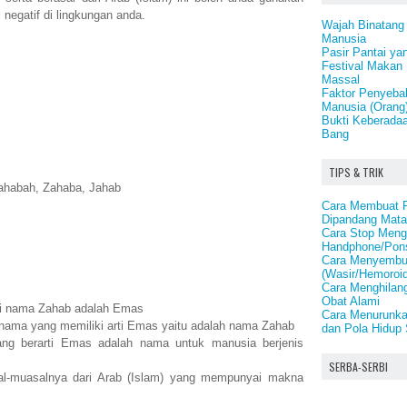
 negatif di lingkungan anda.
Wajah Binatang
Manusia
Pasir Pantai ya
Festival Makan 
Massal
Faktor Penyeba
Manusia (Orang
Bukti Keberadaa
Bang
TIPS & TRIK
Zahabah, Zahaba, Jahab
Cara Membuat R
Dipandang Mata
Cara Stop Meng
Handphone/Pons
Cara Menyembu
(Wasir/Hemoroid
Cara Menghilan
Obat Alami
rti nama Zahab adalah Emas
Cara Menurunkan
nama yang memiliki arti Emas yaitu adalah nama Zahab
dan Pola Hidup
g berarti Emas adalah nama untuk manusia berjenis
SERBA-SERBI
-muasalnya dari Arab (Islam) yang mempunyai makna