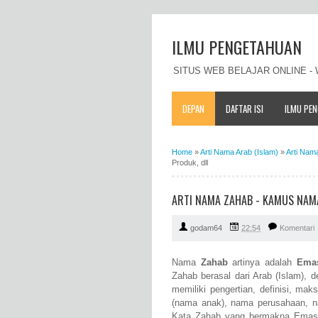
ILMU PENGETAHUAN
SITUS WEB BELAJAR ONLINE 
DEPAN
DAFTAR ISI
ILMU PE
Home
»
Arti Nama Arab (Islam)
»
Arti Nam
Produk, dll
ARTI NAMA ZAHAB - KAMUS NAMA
godam64
22:54
Komentari
Nama
Zahab
artinya adalah
Ema
Zahab berasal dari Arab (Islam), 
memiliki pengertian, definisi, m
(nama anak), nama perusahaan, n
Kata Zahab yang bermakna Emas se