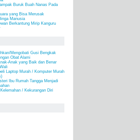
 Dampak Buruk Buah Nanas Pada
uara yang Bisa Merusak
linga Manusia
ewan Berkantung Mirip Kanguru
r
hkan/Mengobati Gusi Bengkak
engan Obat Alami
Anak-Anak yang Baik dan Benar
 Wali
eli Laptop Murah / Komputer Murah
s)
steri Ibu Rumah Tangga Menjadi
mahan
 Kelemahan / Kekurangan Diri