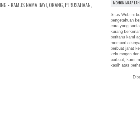
MOHON MAAF LAH
ING - KAMUS NAMA BAYI, ORANG, PERUSAHAAN,
Situs Web ini be
pengetahuan k
cara yang santa
kurang berkena
beritahu kami a
memperbaikinya.
berbuat jahat ke
kekurangan dan
perbuat, kami m
kasih atas perh
Dib