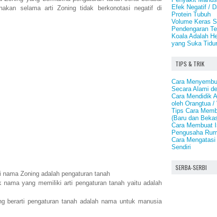
Efek Negatif /
nakan selama arti Zoning tidak berkonotasi negatif di
Protein Tubuh
Volume Keras S
Pendengaran Te
Koala Adalah H
yang Suka Tidu
TIPS & TRIK
Cara Menyembu
Secara Alami d
Cara Mendidik 
oleh Orangtua /
Tips Cara Memb
(Baru dan Beka
Cara Membuat I
Pengusaha Ru
Cara Mengatasi
Sendiri
SERBA-SERBI
ti nama Zoning adalah pengaturan tanah
 nama yang memiliki arti pengaturan tanah yaitu adalah
 berarti pengaturan tanah adalah nama untuk manusia