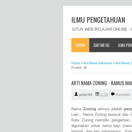
ILMU PENGETAHUAN
SITUS WEB BELAJAR ONLINE 
DEPAN
DAFTAR ISI
ILMU PE
Home
»
Arti Nama Indonesia
»
Arti Nama 
Produk, dll
ARTI NAMA ZONING - KAMUS NAM
godam64
11:15
Komentari
Nama
Zoning
artinya adalah
pen
Laki. Nama Zoning berasal dari In
Kata Zoning memiliki pengertian,
digunakan untuk nama bayi (nam
tempat, dan lain sebagainya. Kat