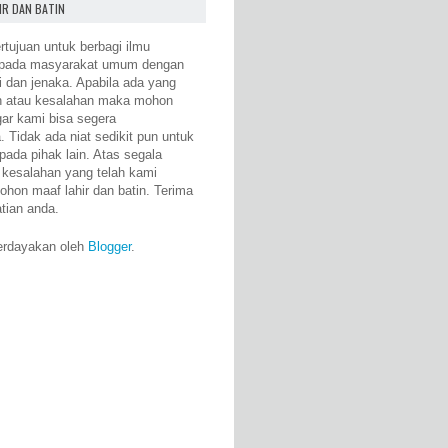
IR DAN BATIN
rtujuan untuk berbagi ilmu
epada masyarakat umum dengan
i dan jenaka. Apabila ada yang
n atau kesalahan maka mohon
gar kami bisa segera
 Tidak ada niat sedikit pun untuk
pada pihak lain. Atas segala
 kesalahan yang telah kami
ohon maaf lahir dan batin. Terima
atian anda.
erdayakan oleh
Blogger
.