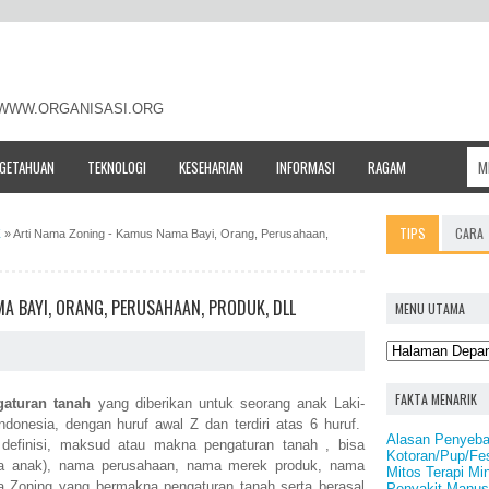
- WWW.ORGANISASI.ORG
NGETAHUAN
TEKNOLOGI
KESEHARIAN
INFORMASI
RAGAM
TIPS
CARA
Z
»
Arti Nama Zoning - Kamus Nama Bayi, Orang, Perusahaan,
A BAYI, ORANG, PERUSAHAAN, PRODUK, DLL
MENU UTAMA
FAKTA MENARIK
gaturan tanah
yang diberikan untuk seorang anak Laki-
donesia, dengan huruf awal Z dan terdiri atas 6 huruf.
Alasan Penyeba
 definisi, maksud atau makna pengaturan tanah , bisa
Kotoran/Pup/Fes
a anak), nama perusahaan, nama merek produk, nama
Mitos Terapi Mi
a Zoning yang bermakna pengaturan tanah serta berasal
Penyakit Manus