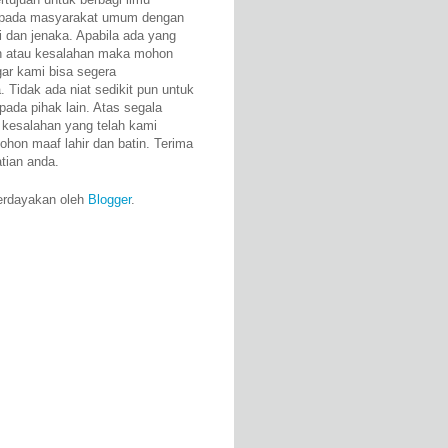
epada masyarakat umum dengan
i dan jenaka. Apabila ada yang
n atau kesalahan maka mohon
gar kami bisa segera
 Tidak ada niat sedikit pun untuk
pada pihak lain. Atas segala
 kesalahan yang telah kami
ohon maaf lahir dan batin. Terima
atian anda.
erdayakan oleh
Blogger
.