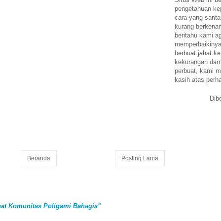
pengetahuan k
cara yang santa
kurang berkena
beritahu kami a
memperbaikinya.
berbuat jahat ke
kekurangan dan
perbuat, kami m
kasih atas perh
Dib
Beranda
Posting Lama
at Komunitas Poligami Bahagia"