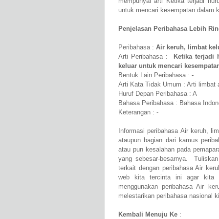
mempunyai arti Ketika terjadi hur
untuk mencari kesempatan dalam 
Penjelasan Peribahasa Lebih Rinci
Peribahasa :
Air keruh, limbat kel
Arti Peribahasa :
Ketika terjadi
keluar untuk mencari kesempata
Bentuk Lain Peribahasa : -
Arti Kata Tidak Umum : Arti limbat 
Huruf Depan Peribahasa : A
Bahasa Peribahasa : Bahasa Indon
Keterangan : -
Informasi peribahasa Air keruh, li
ataupun bagian dari kamus perib
atau pun kesalahan pada pemapara
yang sebesar-besarnya. Tuliskan
terkait dengan peribahasa Air ker
web kita tercinta ini agar kit
menggunakan peribahasa Air ker
melestarikan peribahasa nasional ki
Kembali Menuju Ke
: