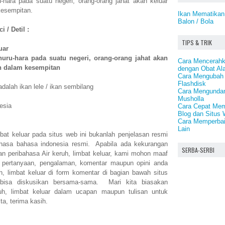
u-hara pada suatu negeri, orang-orang jahat akan keluar
kesempitan.
Ikan Mematikan 
Balon / Bola
 / Detil :
TIPS & TRIK
uar
 huru-hara pada suatu negeri, orang-orang jahat akan
Cara Mencerahk
n dalam kesempitan
dengan Obat Al
Cara Mengubah 
Flashdisk
adalah ikan lele / ikan sembilang
Cara Mengundan
Musholla
esia
Cara Cepat Memp
Blog dan Situs 
Cara Memperbaik
Lain
mbat keluar pada situs web ini bukanlah penjelasan resmi
ahasa bahasa indonesia resmi. Apabila ada kekurangan
SERBA-SERBI
n peribahasa Air keruh, limbat keluar, kami mohon maaf
 pertanyaan, pengalaman, komentar maupun opini anda
uh, limbat keluar di form komentar di bagian bawah situs
a bisa diskusikan bersama-sama. Mari kita biasakan
uh, limbat keluar dalam ucapan maupun tulisan untuk
ta, terima kasih.