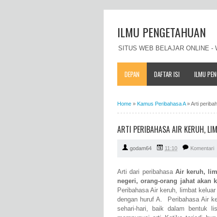
ILMU PENGETAHUAN
SITUS WEB BELAJAR ONLINE 
DEPAN
DAFTAR ISI
ILMU PE
Home
»
Kamus Peribahasa A
»
Arti periba
ARTI PERIBAHASA AIR KERUH, LI
godam64
11:10
Komentari
Arti dari peribahasa
Air keruh, li
negeri, orang-orang jahat akan
Peribahasa Air keruh, limbat kelu
dengan huruf A. Peribahasa Air k
sehari-hari, baik dalam bentuk 