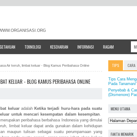
- WWW.ORGANISASI.ORG
NGETAHUAN
TEKNOLOGI
KESEHARIAN
INFORMASI
RAGAM
TIPS
CARA
hasa Air keruh, limbat keluar - Blog Kamus Peribahasa Online
Tips Cara Meng
MBAT KELUAR - BLOG KAMUS PERIBAHASA ONLINE
Pada Tanaman
Penyebab & Car
(Dismenore) Pa
MENU UTAMA
mbat keluar
adalah
Ketika terjadi huru-hara pada suatu
 keluar untuk mencari kesempatan dalam kesempitan
.
ar merupakan peribahasa berbahasa Indonesia yang dimulai
eruh, limbat keluar dapat anda gunakan dalam kehidupan
lisan maupun tulisan sebagai suatu perumpamaan yang
FAKTA MENARIK