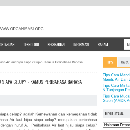
- WWW.ORGANISASI.ORG
NGETAHUAN
TEKNOLOGI
KESEHARIAN
INFORMASI
RAGAM
TIPS
CARA
ahasa Air laut hijau siapa celup? - Kamus Peribahasa Bahasa
Tips Cara Mandi
Mandi, Air Dan
U SIAPA CELUP? - KAMUS PERIBAHASA BAHASA
Tips Cara Minta
& Tunjangan Pek
Tips Cara Muda
Galon (AMDK A
MENU UTAMA
 siapa celup?
adalah
Kemewahan dan kemegahan tidak
hasa Air laut hijau siapa celup? merupakan peribahasa
dengan huruf A. Peribahasa Air laut hijau siapa celup?