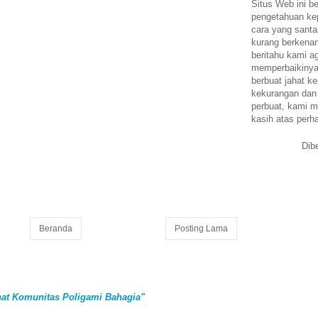
Situs Web ini be
pengetahuan k
cara yang santa
kurang berkena
beritahu kami a
memperbaikinya.
berbuat jahat ke
kekurangan dan
perbuat, kami m
kasih atas perh
Dib
Beranda
Posting Lama
at Komunitas Poligami Bahagia"