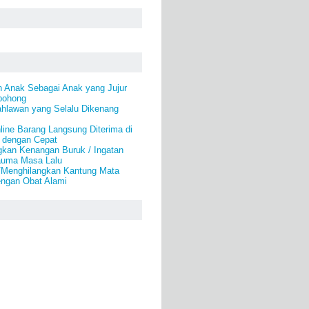
n Anak Sebagai Anak yang Jujur
bohong
ahlawan yang Selalu Dikenang
line Barang Langsung Diterima di
 dengan Cepat
gkan Kenangan Buruk / Ingatan
auma Masa Lalu
/Menghilangkan Kantung Mata
engan Obat Alami