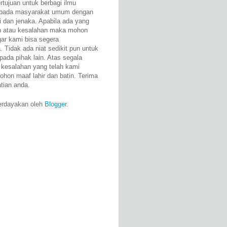
rtujuan untuk berbagi ilmu
epada masyarakat umum dengan
i dan jenaka. Apabila ada yang
n atau kesalahan maka mohon
gar kami bisa segera
 Tidak ada niat sedikit pun untuk
pada pihak lain. Atas segala
 kesalahan yang telah kami
ohon maaf lahir dan batin. Terima
atian anda.
erdayakan oleh
Blogger
.