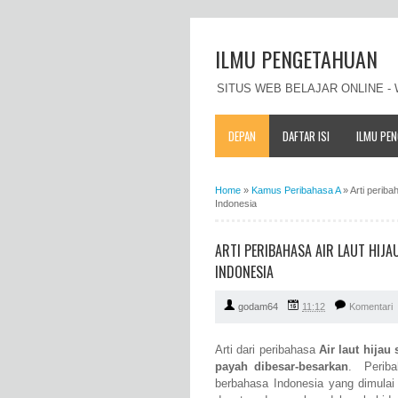
ILMU PENGETAHUAN
SITUS WEB BELAJAR ONLINE 
DEPAN
DAFTAR ISI
ILMU PE
Home
»
Kamus Peribahasa A
»
Arti perib
Indonesia
ARTI PERIBAHASA AIR LAUT HIJA
INDONESIA
godam64
11:12
Komentari
Arti dari peribahasa
Air laut hijau
payah dibesar-besarkan
. Periba
berbahasa Indonesia yang dimulai 