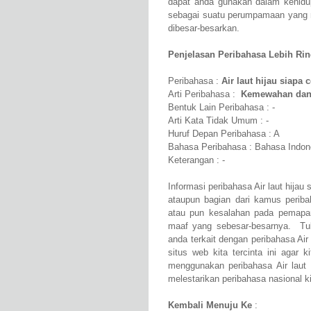
dapat anda gunakan dalam kehidup
sebagai suatu perumpamaan yang
dibesar-besarkan.
Penjelasan Peribahasa Lebih Rinci
Peribahasa :
Air laut hijau siapa 
Arti Peribahasa :
Kemewahan dan 
Bentuk Lain Peribahasa : -
Arti Kata Tidak Umum : -
Huruf Depan Peribahasa : A
Bahasa Peribahasa : Bahasa Indon
Keterangan : -
Informasi peribahasa Air laut hijau
ataupun bagian dari kamus perib
atau pun kesalahan pada pemapara
maaf yang sebesar-besarnya. Tul
anda terkait dengan peribahasa Air
situs web kita tercinta ini agar
menggunakan peribahasa Air laut 
melestarikan peribahasa nasional ki
Kembali Menuju Ke
: