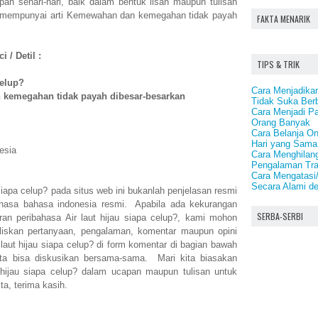
an sehari-hari, baik dalam bentuk lisan maupun tulisan
 mempunyai arti Kemewahan dan kemegahan tidak payah
FAKTA MENARIK
 / Detil :
TIPS & TRIK
celup?
Cara Menjadika
kemegahan tidak payah dibesar-besarkan
Tidak Suka Ber
Cara Menjadi P
Orang Banyak
Cara Belanja On
Hari yang Sama
esia
Cara Menghilan
Pengalaman Tr
Cara Mengatasi
Secara Alami d
 siapa celup? pada situs web ini bukanlah penjelasan resmi
ahasa bahasa indonesia resmi. Apabila ada kekurangan
SERBA-SERBI
n peribahasa Air laut hijau siapa celup?, kami mohon
iskan pertanyaan, pengalaman, komentar maupun opini
 laut hijau siapa celup? di form komentar di bagian bawah
 kita bisa diskusikan bersama-sama. Mari kita biasakan
hijau siapa celup? dalam ucapan maupun tulisan untuk
ta, terima kasih.