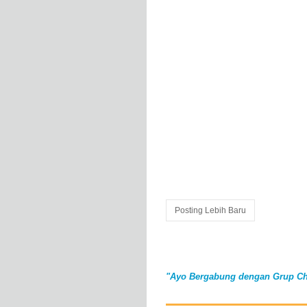
Posting Lebih Baru
"Ayo Bergabung dengan Grup Ch