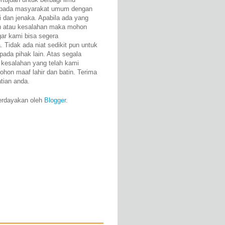
epada masyarakat umum dengan
i dan jenaka. Apabila ada yang
n atau kesalahan maka mohon
gar kami bisa segera
 Tidak ada niat sedikit pun untuk
pada pihak lain. Atas segala
 kesalahan yang telah kami
ohon maaf lahir dan batin. Terima
atian anda.
erdayakan oleh
Blogger
.