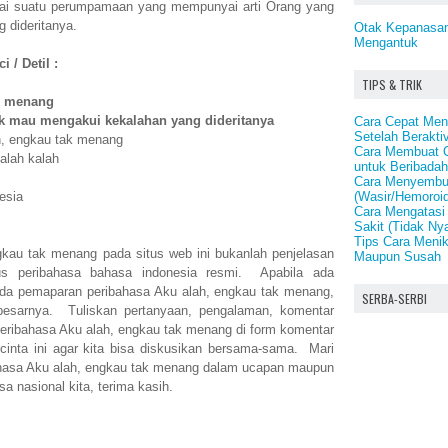
gai suatu perumpamaan yang mempunyai arti Orang yang
 dideritanya.
Otak Kepanasa
Mengantuk
 / Detil :
TIPS & TRIK
k menang
k mau mengakui kekalahan yang dideritanya
Cara Cepat Men
Setelah Beraktiv
h, engkau tak menang
Cara Membuat O
dalah kalah
untuk Beribadah
Cara Menyembu
(Wasir/Hemoroid
esia
Cara Mengatasi
Sakit (Tidak N
Tips Cara Meni
gkau tak menang pada situs web ini bukanlah penjelasan
Maupun Susah
us peribahasa bahasa indonesia resmi. Apabila ada
da pemaparan peribahasa Aku alah, engkau tak menang,
SERBA-SERBI
esarnya. Tuliskan pertanyaan, pengalaman, komentar
peribahasa Aku alah, engkau tak menang di form komentar
rcinta ini agar kita bisa diskusikan bersama-sama. Mari
hasa Aku alah, engkau tak menang dalam ucapan maupun
sa nasional kita, terima kasih.