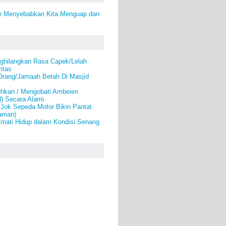
n Menyebabkan Kita Menguap dan
ghilangkan Rasa Capek/Lelah
itas
rang/Jamaah Betah Di Masjid
hkan / Mengobati Ambeien
) Secara Alami
 Jok Sepeda Motor Bikin Pantat
yaman)
kmati Hidup dalam Kondisi Senang