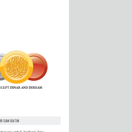
IR DAN BATIN
rtujuan untuk berbagi ilmu