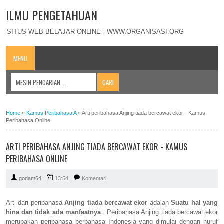
ILMU PENGETAHUAN
SITUS WEB BELAJAR ONLINE - WWW.ORGANISASI.ORG
MENU
Home
»
Kamus Peribahasa A
»
Arti peribahasa Anjing tiada bercawat ekor - Kamus
Peribahasa Online
ARTI PERIBAHASA ANJING TIADA BERCAWAT EKOR - KAMUS
PERIBAHASA ONLINE
godam64
13:54
Komentari
Arti dari peribahasa
Anjing tiada bercawat ekor
adalah
Suatu hal yang
hina dan tidak ada manfaatnya
. Peribahasa Anjing tiada bercawat ekor
merupakan peribahasa berbahasa Indonesia yang dimulai dengan huruf