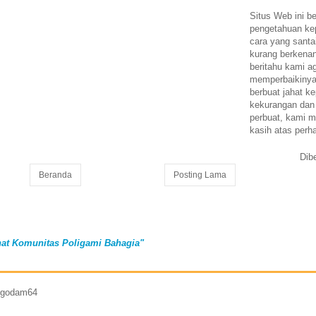
Situs Web ini be
pengetahuan k
cara yang santa
kurang berkena
beritahu kami a
memperbaikinya.
berbuat jahat ke
kekurangan dan
perbuat, kami m
kasih atas perh
Dib
Beranda
Posting Lama
at Komunitas Poligami Bahagia"
7 godam64