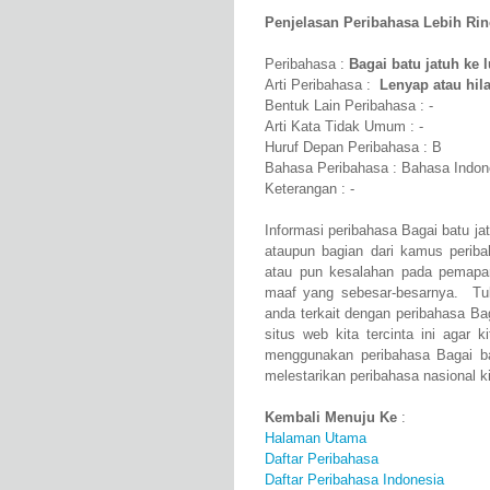
Penjelasan Peribahasa Lebih Rinci
Peribahasa :
Bagai batu jatuh ke 
Arti Peribahasa :
Lenyap atau hila
Bentuk Lain Peribahasa : -
Arti Kata Tidak Umum : -
Huruf Depan Peribahasa : B
Bahasa Peribahasa : Bahasa Indon
Keterangan : -
Informasi peribahasa Bagai batu ja
ataupun bagian dari kamus perib
atau pun kesalahan pada pemapar
maaf yang sebesar-besarnya. Tul
anda terkait dengan peribahasa Ba
situs web kita tercinta ini agar
menggunakan peribahasa Bagai ba
melestarikan peribahasa nasional ki
Kembali Menuju Ke
:
Halaman Utama
Daftar Peribahasa
Daftar Peribahasa Indonesia