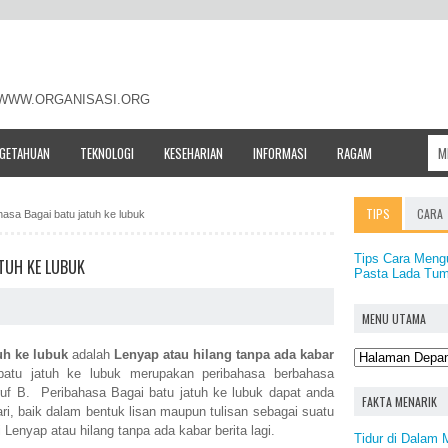
- WWW.ORGANISASI.ORG
NGETAHUAN
TEKNOLOGI
KESEHARIAN
INFORMASI
RAGAM
TIPS
CARA
ahasa Bagai batu jatuh ke lubuk
Tips Cara Meng
TUH KE LUBUK
Pasta Lada Tu
MENU UTAMA
uh ke lubuk
adalah
Lenyap atau hilang tanpa ada kabar
atu jatuh ke lubuk merupakan peribahasa berbahasa
ruf B. Peribahasa Bagai batu jatuh ke lubuk dapat anda
FAKTA MENARIK
ri, baik dalam bentuk lisan maupun tulisan sebagai suatu
enyap atau hilang tanpa ada kabar berita lagi.
Tidur di Dalam 