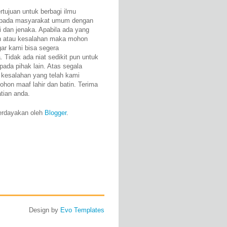
rtujuan untuk berbagi ilmu
epada masyarakat umum dengan
i dan jenaka. Apabila ada yang
n atau kesalahan maka mohon
gar kami bisa segera
 Tidak ada niat sedikit pun untuk
pada pihak lain. Atas segala
 kesalahan yang telah kami
ohon maaf lahir dan batin. Terima
atian anda.
erdayakan oleh
Blogger
.
Design by
Evo Templates