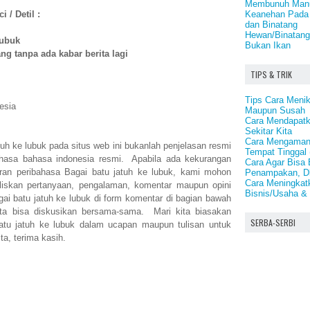
Membunuh Man
Keanehan Pada 
 / Detil :
dan Binatang
Hewan/Binatang 
lubuk
Bukan Ikan
ng tanpa ada kabar berita lagi
TIPS & TRIK
Tips Cara Meni
esia
Maupun Susah
Cara Mendapatk
Sekitar Kita
Cara Mengamank
tuh ke lubuk pada situs web ini bukanlah penjelasan resmi
Tempat Tinggal
ahasa bahasa indonesia resmi. Apabila ada kekurangan
Cara Agar Bisa 
an peribahasa Bagai batu jatuh ke lubuk, kami mohon
Penampakan, D
Cara Meningkat
iskan pertanyaan, pengalaman, komentar maupun opini
Bisnis/Usaha & 
gai batu jatuh ke lubuk di form komentar di bagian bawah
 kita bisa diskusikan bersama-sama. Mari kita biasakan
SERBA-SERBI
tu jatuh ke lubuk dalam ucapan maupun tulisan untuk
ta, terima kasih.