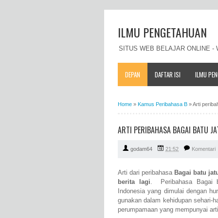
ILMU PENGETAHUAN
SITUS WEB BELAJAR ONLINE 
DEPAN
DAFTAR ISI
ILMU PE
Home
»
Kamus Peribahasa B
»
Arti perib
ARTI PERIBAHASA BAGAI BATU JA
godam64
21:52
Komentari
Arti dari peribahasa
Bagai batu jat
berita lagi
. Peribahasa Bagai b
Indonesia yang dimulai dengan hu
gunakan dalam kehidupan sehari-ha
perumpamaan yang mempunyai arti L