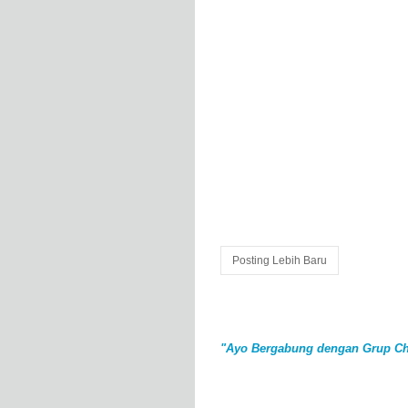
Posting Lebih Baru
"Ayo Bergabung dengan Grup Ch