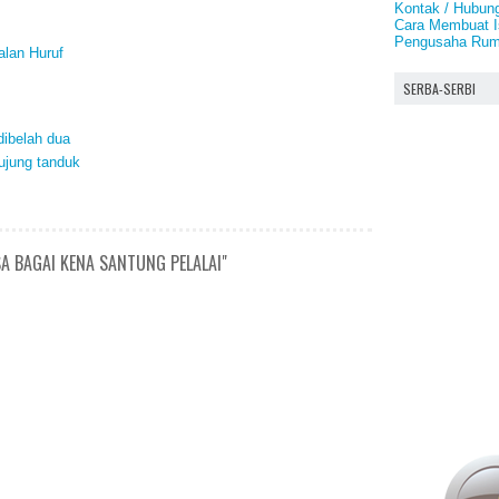
Kontak / Hubun
Cara Membuat I
Pengusaha Ru
alan Huruf
SERBA-SERBI
dibelah dua
 ujung tanduk
A BAGAI KENA SANTUNG PELALAI"