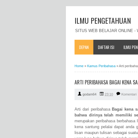
ILMU PENGETAHUAN
SITUS WEB BELAJAR ONLINE 
DEPAN
DAFTAR ISI
ILMU PE
Home
»
Kamus Peribahasa
»
Arti peribah
ARTI PERIBAHASA BAGAI KENA S
godam64
23:10
Komentari
Arti dari peribahasa
Bagai kena s
bahwa dirinya telah memiliki s
merupakan peribahasa berbahasa I
kena santung pelalai dapat anda 
lisan maupun tulisan sebagai sua