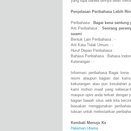
yang lupa bahwa dirinya telah memi
Penjelasan Peribahasa Lebih Rinci
Peribahasa :
Bagai kena santung p
Arti Peribahasa :
Seorang peremp
suami
Bentuk Lain Peribahasa : -
Arti Kata Tidak Umum : -
Huruf Depan Peribahasa :
Bahasa Peribahasa : Bahasa Indon
Keterangan : -
Informasi peribahasa Bagai kena 
resmi ataupun bagian dari kam
kekurangan atau pun kesalahan p
kami mohon maaf yang sebesar-b
maupun opini anda terkait dengan p
bagian bawah situs web kita tercin
biasakan menggunakan peribaha
tulisan untuk melestarikan peribaha
Kembali Menuju Ke
:
Halaman Utama